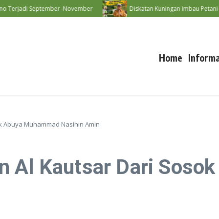
jadi September–November
Diskatan Kuningan Imbau Petani Tak Pak
Home
Informa
ok Abuya Muhammad Nasihin Amin
n Al Kautsar Dari Sos