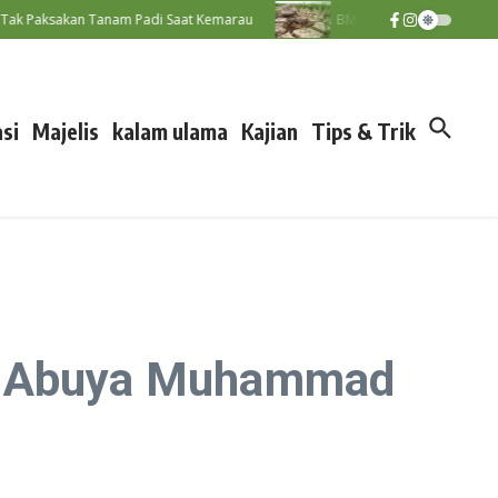
sakan Tanam Padi Saat Kemarau
BMKG: El Nino Perparah Kekering
si
Majelis
kalam ulama
Kajian
Tips & Trik
ok Abuya Muhammad