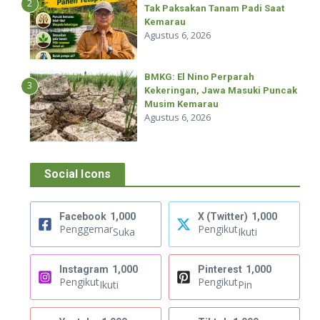
2
Tak Paksakan Tanam Padi Saat
Kemarau
Agustus 6, 2026
BMKG: El Nino Perparah
3
Kekeringan, Jawa Masuki Puncak
Musim Kemarau
Agustus 6, 2026
Social Icons
Facebook
1,000
X (Twitter)
1,000
Penggemar
Pengikut
Suka
Ikuti
Instagram
1,000
Pinterest
1,000
Pengikut
Pengikut
Ikuti
Pin