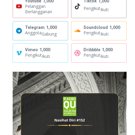
Youtube
1,000
Tiktok
1,000
Pelanggan
Pengikut
Ikuti
Berlangganan
Telegram
1,000
Soundcloud
1,000
Anggota
Pengikut
Gabung
Ikuti
Vimeo
1,000
Dribbble
1,000
Pengikut
Pengikut
Ikuti
Ikuti