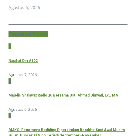
Agustus 6, 2026
Featured Posts
1
Nasihat Diri #192
Agustus 7, 2026
2
Majelis Shalawat RadioQu Bersama Ust. Ahmad Dimyati, Lc., MA
Agustus 6, 2026
3
BMKG: Fenomena Bediding Diperkirakan Berakhir Saat Awal Musim
Hujan, Puncak El Nino Terjadi September–November