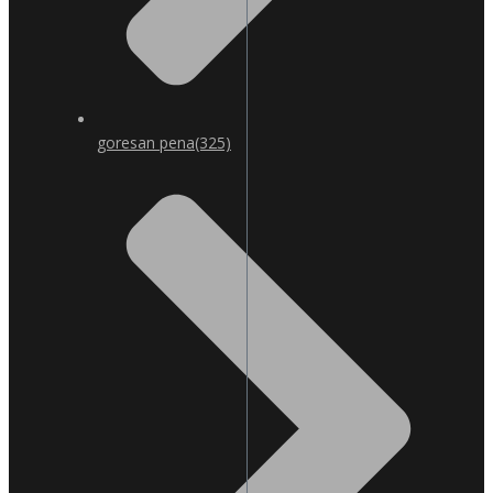
goresan pena
(325)