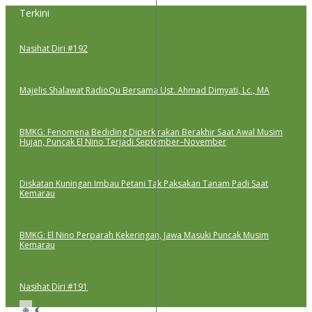
Lewati
Terkini
ke
konten
Nasihat Diri #192
Majelis Shalawat RadioQu Bersama Ust. Ahmad Dimyati, Lc., MA
BMKG: Fenomena Bediding Diperkirakan Berakhir Saat Awal Musim
Hujan, Puncak El Nino Terjadi September–November
Diskatan Kuningan Imbau Petani Tak Paksakan Tanam Padi Saat
Kemarau
BMKG: El Nino Perparah Kekeringan, Jawa Masuki Puncak Musim
Kemarau
Nasihat Diri #191