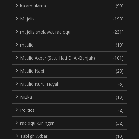
kalam ulama
(99)
Majelis
(198)
majelis sholawat radioqu
(231)
maulid
(19)
Maulid Akbar (Satu Hati Di Al-Bahjah)
(101)
Maulid Nabi
(28)
Maulid Nurul Hayah
(6)
Mizka
(18)
Politics
(2)
radioqu kuningan
(32)
Tabligh Akbar
(10)