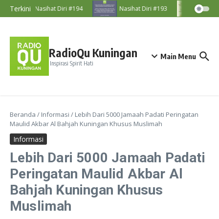
Lewati ke konten
Terkini
Nasihat Diri #194
Nasihat Diri #193
Nasiha
RadioQu Kuningan
Main Menu
Inspirasi Spirit Hati
Beranda
/
Informasi
/
Lebih Dari 5000 Jamaah Padati Peringatan
Maulid Akbar Al Bahjah Kuningan Khusus Muslimah
Informasi
Lebih Dari 5000 Jamaah Padati
Peringatan Maulid Akbar Al
Bahjah Kuningan Khusus
Muslimah