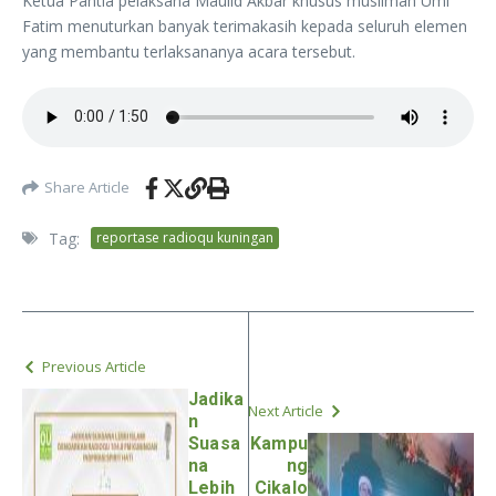
Ketua Pantia pelaksana Maulid Akbar khusus muslimah Umi
Fatim menuturkan banyak terimakasih kepada seluruh elemen
yang membantu terlaksananya acara tersebut.
Share Article
Tag:
reportase radioqu kuningan
Previous Article
Jadika
Next Article
n
Suasa
Kampu
na
ng
Lebih
Cikalo