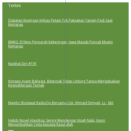
Lewati
Terkini
ke
konten
Diskatan Kuningan Imbau Petani Tak Paksakan Tanam Padi Saat
Kemarau
BMKG: El Nino Perparah Kekeringan, Jawa Masuki Puncak Musim
Kemarau
Nasihat Diri #191
Konsep Ayam Bahagia, Beternak Tetap Untung Tanpa Mengabaikan
Kesejahteraan Ternak
Majelis Sholawat RadioQu Bersama Ust. Ahmad Dimyati, Lc., MA
Habib Novel Alaydrus: Sering Mendengar Kisah Nabi, Kunci
Menumbuhkan Cinta kepada Rasulullah