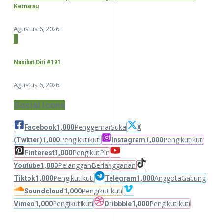
Kemarau
Agustus 6, 2026
3
Nasihat Diri #191
Agustus 6, 2026
Social Icons
Penggemar
Suka
Facebook
1,000
X
Pengikut
Ikuti
Pengikut
Ikuti
(Twitter)
1,000
Instagram
1,000
Pengikut
Pin
Pinterest
1,000
Pelanggan
Berlangganan
Youtube
1,000
Pengikut
Ikuti
Anggota
Gabung
Tiktok
1,000
Telegram
1,000
Pengikut
Ikuti
Soundcloud
1,000
Pengikut
Ikuti
Pengikut
Ikuti
Vimeo
1,000
Dribbble
1,000