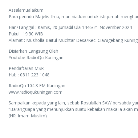
Assalamualaikum
Para perindu Majelis Ilmu, mari niatkan untuk istiqomah mengha
Hari/Tanggal : Kamis, 20 Jumadil Ula 1446/21 November 2024
Pukul : 19.30 WIB
Alamat : Musholla Baitul Muchtar Desa/Kec. Ciawigebang Kunin
Disiarkan Langsung Oleh
Youtube RadioQu Kuningan
Pendaftaran MSR
Hub : 0811 223 1048
RadioQu 104.8 FM Kuningan
www.radioqukuningan.com
Sampaikan kepada yang lain, sebab Rosulullah SAW bersabda yan
“Barangsiapa yang menunjukkan suatu kebaikan maka ia akan 
(HR. Imam Muslim)