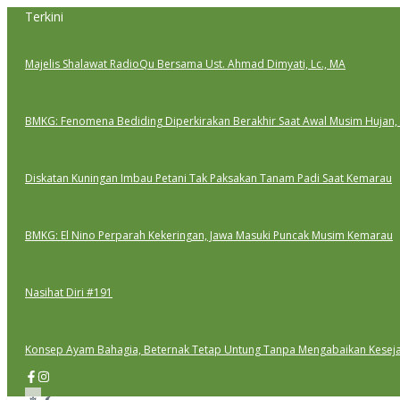
Lewati
Terkini
ke
konten
Majelis Shalawat RadioQu Bersama Ust. Ahmad Dimyati, Lc., MA
BMKG: Fenomena Bediding Diperkirakan Berakhir Saat Awal Musim Hujan,
Diskatan Kuningan Imbau Petani Tak Paksakan Tanam Padi Saat Kemarau
BMKG: El Nino Perparah Kekeringan, Jawa Masuki Puncak Musim Kemarau
Nasihat Diri #191
Konsep Ayam Bahagia, Beternak Tetap Untung Tanpa Mengabaikan Kesej