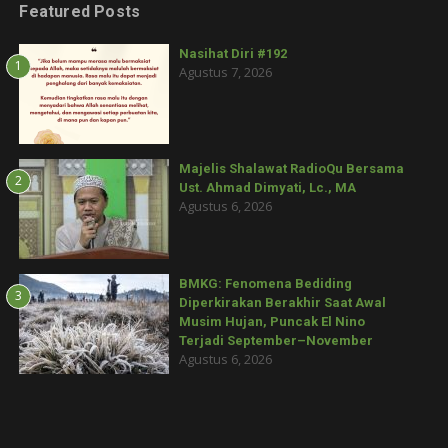
Featured Posts
Nasihat Diri #192
1
Agustus 7, 2026
Majelis Shalawat RadioQu Bersama
2
Ust. Ahmad Dimyati, Lc., MA
Agustus 6, 2026
BMKG: Fenomena Bediding
3
Diperkirakan Berakhir Saat Awal
Musim Hujan, Puncak El Nino
Terjadi September–November
Agustus 6, 2026