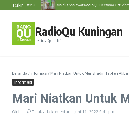
Lewati ke konten
Terkini
Nasihat Diri #192
Majelis Shalawat RadioQu Bersama Ust. Ahmad D
RadioQu Kuningan
Inspirasi Spirit Hati
Beranda
/
Informasi
/
Mari Niatkan Untuk Menghadiri Tabligh Akba
Informasi
Mari Niatkan Untuk M
Oleh
Tidak ada komentar
Juni 11, 2022
6:41 pm