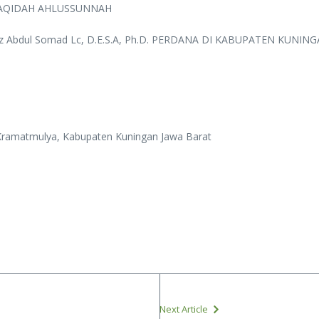
U AQIDAH AHLUSSUNNAH
stadz Abdul Somad Lc, D.E.S.A, Ph.D. PERDANA DI KABUPATEN KUNI
ramatmulya, Kabupaten Kuningan Jawa Barat
Next Article