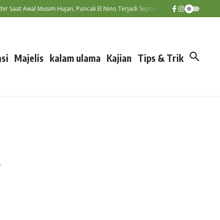
Saat Awal Musim Hujan, Puncak El Nino Terjadi September–November
si
Majelis
kalam ulama
Kajian
Tips & Trik
r