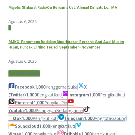
Majelis Shalawat RadioQu Bersama Ust. Ahmad Dimyati, Lc., MA
Agustus 6, 2026
3
BMKG: Fenomena Bediding Diperkirakan Berakhir Saat Awal Musim
Hujan, Puncak El Nino Terjadi September–November
Agustus 6, 2026
Social Icons
Penggemar
Suka
Facebook
1,000
X
Pengikut
Ikuti
Pengikut
Ikuti
(Twitter)
1,000
Instagram
1,000
Pengikut
Pin
Pinterest
1,000
Pelanggan
Berlangganan
Youtube
1,000
Pengikut
Ikuti
Anggota
Gabung
Tiktok
1,000
Telegram
1,000
Pengikut
Ikuti
Soundcloud
1,000
Pengikut
Ikuti
Pengikut
Ikuti
Vimeo
1,000
Dribbble
1,000