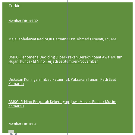
Lewati
Terkini
ke
konten
Nasihat Diri #192
Majelis Shalawat RadioQu Bersama Ust. Ahmad Dimyati, Lc., MA
BMKG: Fenomena Bediding Diperkirakan Berakhir Saat Awal Musim
Hujan, Puncak El Nino Terjadi September–November
Diskatan Kuningan Imbau Petani Tak Paksakan Tanam Padi Saat
Kemarau
BMKG: El Nino Perparah Kekeringan, Jawa Masuki Puncak Musim
Kemarau
Nasihat Diri #191