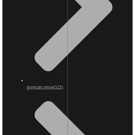
goresan pena
(325)