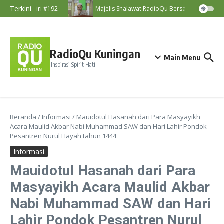
Lewati ke konten
Terkini
Nasihat Diri #192
Majelis Shalawat RadioQu Bersama Ust. Ahmad
RadioQu Kuningan
Main Menu
Inspirasi Spirit Hati
Beranda
/
Informasi
/
Mauidotul Hasanah dari Para Masyayikh
Acara Maulid Akbar Nabi Muhammad SAW dan Hari Lahir Pondok
Pesantren Nurul Hayah tahun 1444
Informasi
Mauidotul Hasanah dari Para
Masyayikh Acara Maulid Akbar
Nabi Muhammad SAW dan Hari
Lahir Pondok Pesantren Nurul