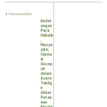
Previous Article
Kedat
angan
Para
Habaib
,
Masya
yikh,
Ulama
&
Sesep
uh
dalam
Acara
Tablig
h
Akbar
Peray
aan
Maulid