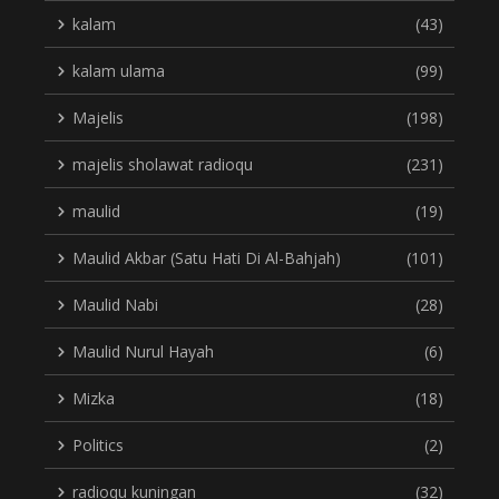
kalam
(43)
kalam ulama
(99)
Majelis
(198)
majelis sholawat radioqu
(231)
maulid
(19)
Maulid Akbar (Satu Hati Di Al-Bahjah)
(101)
Maulid Nabi
(28)
Maulid Nurul Hayah
(6)
Mizka
(18)
Politics
(2)
radioqu kuningan
(32)