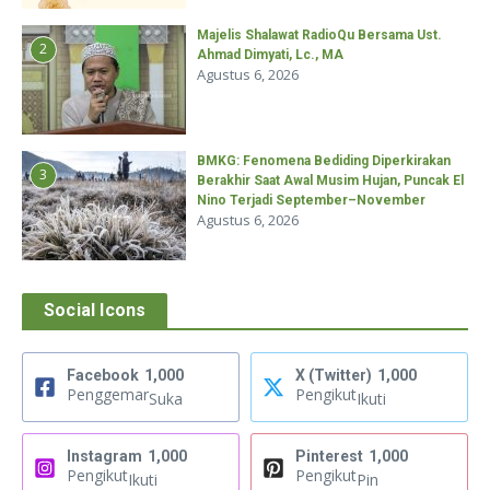
Majelis Shalawat RadioQu Bersama Ust.
2
Ahmad Dimyati, Lc., MA
Agustus 6, 2026
BMKG: Fenomena Bediding Diperkirakan
3
Berakhir Saat Awal Musim Hujan, Puncak El
Nino Terjadi September–November
Agustus 6, 2026
Social Icons
Facebook
1,000
X (Twitter)
1,000
Penggemar
Pengikut
Suka
Ikuti
Instagram
1,000
Pinterest
1,000
Pengikut
Pengikut
Ikuti
Pin