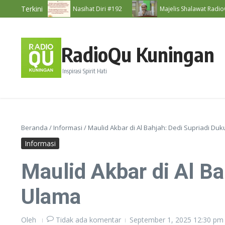
Lewati ke konten
Terkini
 #193
Nasihat Diri #192
Majelis Shalawat RadioQu Bers
RadioQu Kuningan
Inspirasi Spirit Hati
Beranda
/
Informasi
/
Maulid Akbar di Al Bahjah: Dedi Supriadi D
Informasi
Maulid Akbar di Al B
Ulama
Oleh
Tidak ada komentar
September 1, 2025
12:30 pm