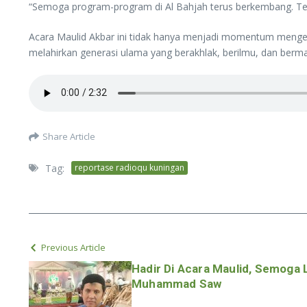
“Semoga program-program di Al Bahjah terus berkembang. Ter
Acara Maulid Akbar ini tidak hanya menjadi momentum mengen
melahirkan generasi ulama yang berakhlak, berilmu, dan berma
Share Article
Tag:
reportase radioqu kuningan
Previous Article
Hadir Di Acara Maulid, Semoga 
Muhammad Saw