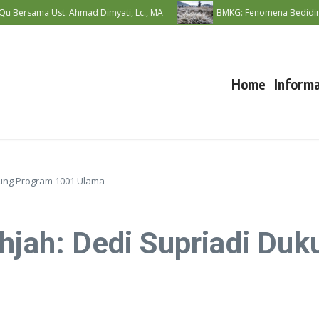
ama Ust. Ahmad Dimyati, Lc., MA
BMKG: Fenomena Bediding Diperk
Home
Informa
ukung Program 1001 Ulama
ahjah: Dedi Supriadi Du