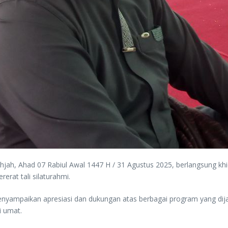
 Bahjah, Ahad 07 Rabiul Awal 1447 H / 31 Agustus 2025, berlangsung
rat tali silaturahmi.
 menyampaikan apresiasi dan dukungan atas berbagai program yang di
i umat.