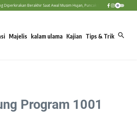
irakan Berakhir Saat Awal Musim Hujan, Puncak El Nino Terjadi September–N
si
Majelis
kalam ulama
Kajian
Tips & Trik
kung Program 1001