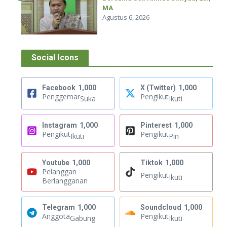
MA
Agustus 6, 2026
Social Icons
Facebook
1,000
X (Twitter)
1,000
Penggemar
Pengikut
Suka
Ikuti
Instagram
1,000
Pinterest
1,000
Pengikut
Pengikut
Ikuti
Pin
Youtube
1,000
Tiktok
1,000
Pelanggan
Pengikut
Ikuti
Berlangganan
Telegram
1,000
Soundcloud
1,000
Anggota
Pengikut
Gabung
Ikuti