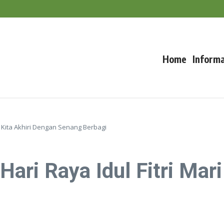
a Mengabaikan Kesejahteraan Ternak
ti, Lc., MA
Home
Informa
 Kita Akhiri Dengan Senang Berbagi
ri Raya Idul Fitri Mari