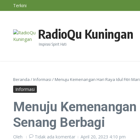
Lewati ke konten
Terkini
Nasihat Diri #191
Konsep Ayam Bahagia, Beternak Tetap Untung Tanp
Majelis Sholawat RadioQu Bersama Ust. Ahmad Dimya
RadioQu Kuningan
Inspirasi Spirit Hati
Beranda
/
Informasi
/
Menuju Kemenangan Hari Raya Idul Fitri Mari
Informasi
Menuju Kemenangan Ha
Senang Berbagi
Oleh
Tidak ada komentar
April 20, 2023
4:10 pm