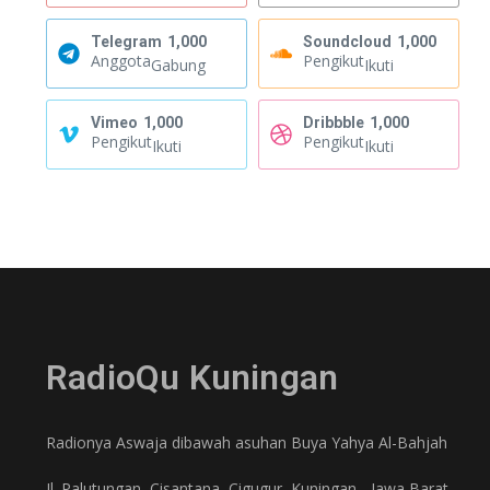
Telegram
1,000
Soundcloud
1,000
Anggota
Pengikut
Gabung
Ikuti
Vimeo
1,000
Dribbble
1,000
Pengikut
Pengikut
Ikuti
Ikuti
RadioQu Kuningan
Radionya Aswaja dibawah asuhan Buya Yahya Al-Bahjah
Jl. Palutungan, Cisantana, Cigugur, Kuningan - Jawa Barat