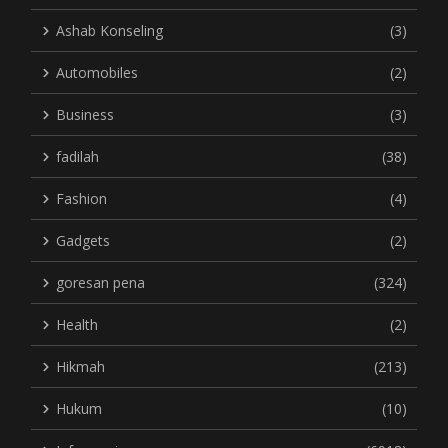
Ashab Konseling
(3)
Automobiles
(2)
Business
(3)
fadilah
(38)
Fashion
(4)
Gadgets
(2)
goresan pena
(324)
Health
(2)
Hikmah
(213)
Hukum
(10)