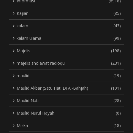
Informasi
(6918)
Kajian
(85)
kalam
(43)
kalam ulama
(99)
Majelis
(198)
majelis sholawat radioqu
(231)
maulid
(19)
Maulid Akbar (Satu Hati Di Al-Bahjah)
(101)
Maulid Nabi
(28)
Maulid Nurul Hayah
(6)
Mizka
(18)