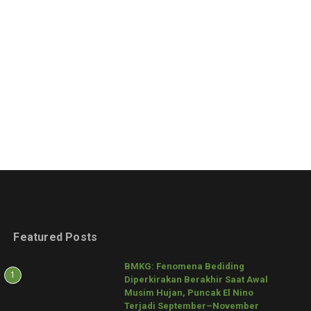
Featured Posts
BMKG: Fenomena Bediding
1
Diperkirakan Berakhir Saat Awal
Musim Hujan, Puncak El Nino
Terjadi September–November