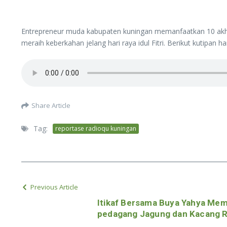
Entrepreneur muda kabupaten kuningan memanfaatkan 10 akhir
meraih keberkahan jelang hari raya idul Fitri. Berikut kutipan
Share Article
Tag:
reportase radioqu kuningan
Previous Article
Itikaf Bersama Buya Yahya Mem
pedagang Jagung dan Kacang R