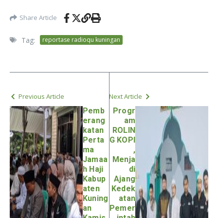
Share Article
Tag:
reportase radioqu kuningan
Previous Article
Next Article
Pemb
Progr
erang
am
katan
ROLIN
Perta
G KOPI
ma
,
Jamaa
Menja
h Haji
di
Kabup
Ajang
aten
Kedek
Kuning
atan
an
Pemer
Kamis
intah