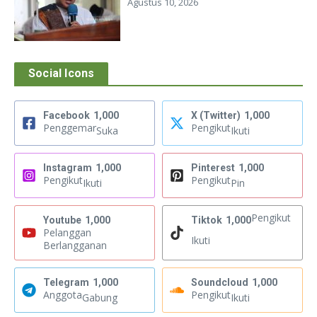
Agustus 10, 2026
Social Icons
Facebook
1,000
X (Twitter)
1,000
Penggemar
Pengikut
Suka
Ikuti
Instagram
1,000
Pinterest
1,000
Pengikut
Pengikut
Ikuti
Pin
Pengikut
Youtube
1,000
Tiktok
1,000
Pelanggan
Ikuti
Berlangganan
Telegram
1,000
Soundcloud
1,000
Anggota
Pengikut
Gabung
Ikuti