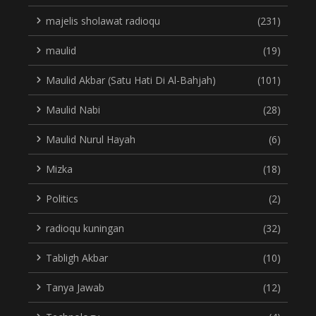
majelis sholawat radioqu
(231)
maulid
(19)
Maulid Akbar (Satu Hati Di Al-Bahjah)
(101)
Maulid Nabi
(28)
Maulid Nurul Hayah
(6)
Mizka
(18)
Politics
(2)
radioqu kuningan
(32)
Tabligh Akbar
(10)
Tanya Jawab
(12)