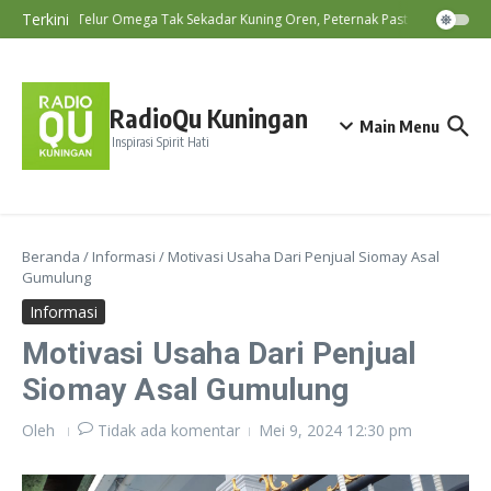
Lewati ke konten
Terkini
Telur Omega Tak Sekadar Kuning Oren, Peternak Pastikan Kandungan
RadioQu Kuningan
Main Menu
Inspirasi Spirit Hati
Beranda
/
Informasi
/
Motivasi Usaha Dari Penjual Siomay Asal
Gumulung
Informasi
Motivasi Usaha Dari Penjual
Siomay Asal Gumulung
Oleh
Tidak ada komentar
Mei 9, 2024
12:30 pm