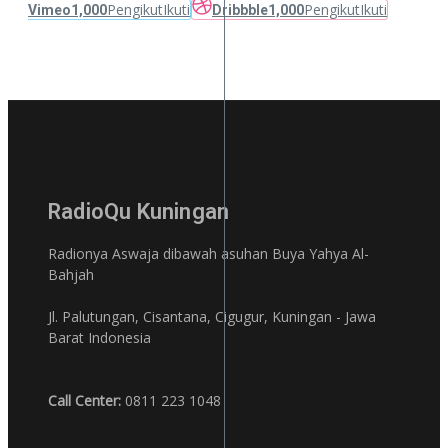
Pengikut
Ikuti
Pengikut
Ikuti
Vimeo
1,000
Dribbble
1,000
RadioQu Kuningan
Radionya Aswaja dibawah asuhan Buya Yahya Al-
Bahjah
Jl. Palutungan, Cisantana, Cigugur, Kuningan - Jawa
Barat Indonesia
Call Center:
0811 223 1048