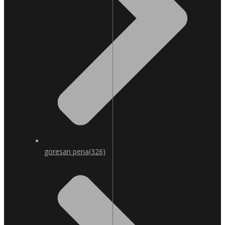
goresan pena
(326)