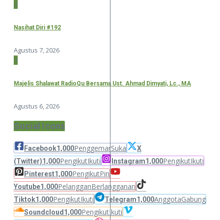
2
Nasihat Diri #192
Agustus 7, 2026
3
Majelis Shalawat RadioQu Bersama Ust. Ahmad Dimyati, Lc., MA
Agustus 6, 2026
Social Icons
Penggemar
Suka
Facebook
1,000
X
Pengikut
Ikuti
Pengikut
Ikuti
(Twitter)
1,000
Instagram
1,000
Pengikut
Pin
Pinterest
1,000
Pelanggan
Berlangganan
Youtube
1,000
Pengikut
Ikuti
Anggota
Gabung
Tiktok
1,000
Telegram
1,000
Pengikut
Ikuti
Soundcloud
1,000