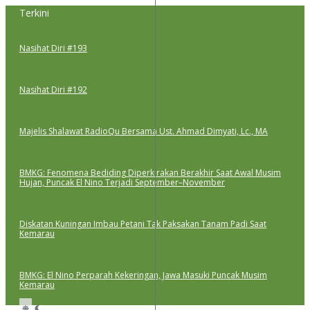
Lewati
Terkini
ke
konten
Nasihat Diri #193
Nasihat Diri #192
Majelis Shalawat RadioQu Bersama Ust. Ahmad Dimyati, Lc., MA
BMKG: Fenomena Bediding Diperkirakan Berakhir Saat Awal Musim
Hujan, Puncak El Nino Terjadi September–November
Diskatan Kuningan Imbau Petani Tak Paksakan Tanam Padi Saat
Kemarau
BMKG: El Nino Perparah Kekeringan, Jawa Masuki Puncak Musim
Kemarau