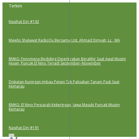
Lewati
Terkini
ke
konten
Nasihat Diri #192
Majelis Shalawat RadioQu Bersama Ust. Ahmad Dimyati, Lc., MA
BMKG: Fenomena Bediding Diperkirakan Berakhir Saat Awal Musim
Hujan, Puncak El Nino Terjadi September–November
Diskatan Kuningan Imbau Petani Tak Paksakan Tanam Padi Saat
Kemarau
BMKG: El Nino Perparah Kekeringan, Jawa Masuki Puncak Musim
Kemarau
Nasihat Diri #191