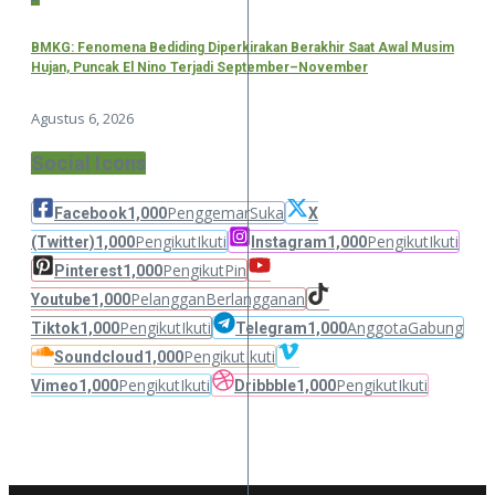
BMKG: Fenomena Bediding Diperkirakan Berakhir Saat Awal Musim
Hujan, Puncak El Nino Terjadi September–November
Agustus 6, 2026
Social Icons
Penggemar
Suka
Facebook
1,000
X
Pengikut
Ikuti
Pengikut
Ikuti
(Twitter)
1,000
Instagram
1,000
Pengikut
Pin
Pinterest
1,000
Pelanggan
Berlangganan
Youtube
1,000
Pengikut
Ikuti
Anggota
Gabung
Tiktok
1,000
Telegram
1,000
Pengikut
Ikuti
Soundcloud
1,000
Pengikut
Ikuti
Pengikut
Ikuti
Vimeo
1,000
Dribbble
1,000