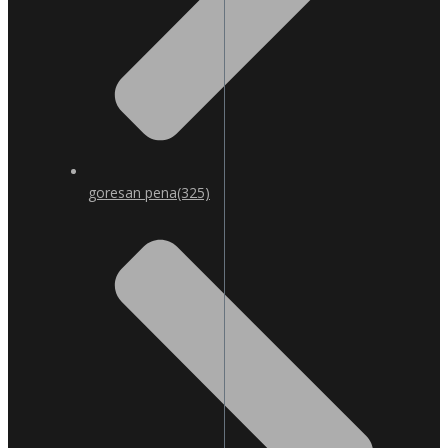
goresan pena
(325)