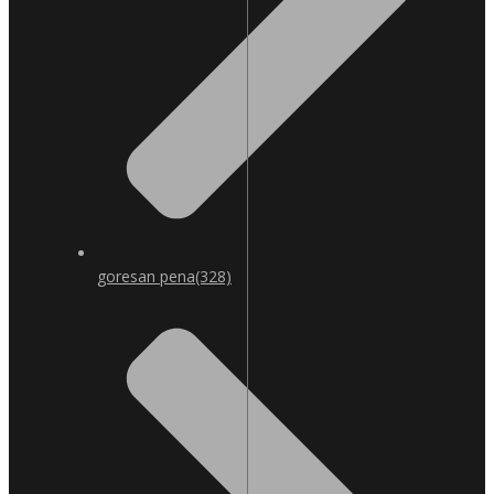
goresan pena
(328)