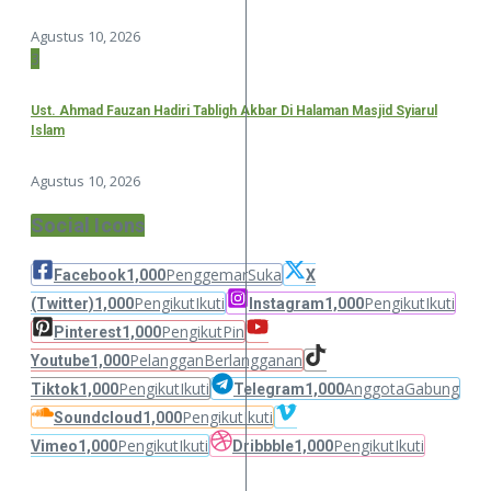
Agustus 10, 2026
3
Ust. Ahmad Fauzan Hadiri Tabligh Akbar Di Halaman Masjid Syiarul
Islam
Agustus 10, 2026
Social Icons
Penggemar
Suka
Facebook
1,000
X
Pengikut
Ikuti
Pengikut
Ikuti
(Twitter)
1,000
Instagram
1,000
Pengikut
Pin
Pinterest
1,000
Pelanggan
Berlangganan
Youtube
1,000
Pengikut
Ikuti
Anggota
Gabung
Tiktok
1,000
Telegram
1,000
Pengikut
Ikuti
Soundcloud
1,000
Pengikut
Ikuti
Pengikut
Ikuti
Vimeo
1,000
Dribbble
1,000