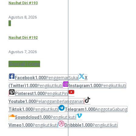
Nasihat Diri #193
Agustus 8, 2026
3
Nasihat Diri #192
Agustus 7, 2026
Social Icons
Penggemar
Suka
Facebook
1,000
X
Pengikut
Ikuti
Pengikut
Ikuti
(Twitter)
1,000
Instagram
1,000
Pengikut
Pin
Pinterest
1,000
Pelanggan
Berlangganan
Youtube
1,000
Pengikut
Ikuti
Anggota
Gabung
Tiktok
1,000
Telegram
1,000
Pengikut
Ikuti
Soundcloud
1,000
Pengikut
Ikuti
Pengikut
Ikuti
Vimeo
1,000
Dribbble
1,000