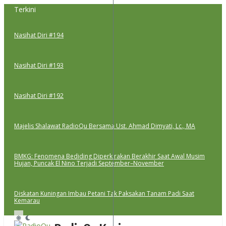
Lewati
Terkini
ke
konten
Nasihat Diri #194
Nasihat Diri #193
Nasihat Diri #192
Majelis Shalawat RadioQu Bersama Ust. Ahmad Dimyati, Lc., MA
BMKG: Fenomena Bediding Diperkirakan Berakhir Saat Awal Musim
Hujan, Puncak El Nino Terjadi September–November
Diskatan Kuningan Imbau Petani Tak Paksakan Tanam Padi Saat
Kemarau