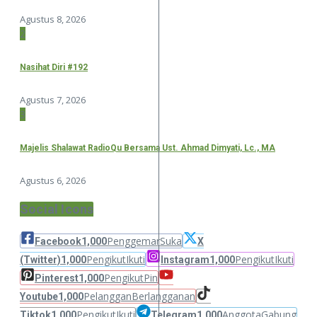
Agustus 8, 2026
2
Nasihat Diri #192
Agustus 7, 2026
3
Majelis Shalawat RadioQu Bersama Ust. Ahmad Dimyati, Lc., MA
Agustus 6, 2026
Social Icons
Penggemar
Suka
Facebook
1,000
X
Pengikut
Ikuti
Pengikut
Ikuti
(Twitter)
1,000
Instagram
1,000
Pengikut
Pin
Pinterest
1,000
Pelanggan
Berlangganan
Youtube
1,000
Pengikut
Ikuti
Anggota
Gabung
Tiktok
1,000
Telegram
1,000