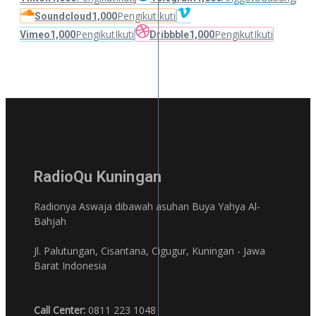
Pengikut
Ikuti
Soundcloud
1,000
Pengikut
Ikuti
Pengikut
Ikuti
Vimeo
1,000
Dribbble
1,000
RadioQu Kuningan
Radionya Aswaja dibawah asuhan Buya Yahya Al-
Bahjah
Jl. Palutungan, Cisantana, Cigugur, Kuningan - Jawa
Barat Indonesia
Call Center:
0811 223 1048