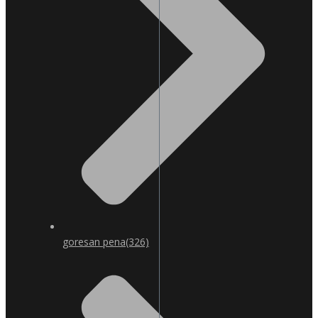
goresan pena
(326)