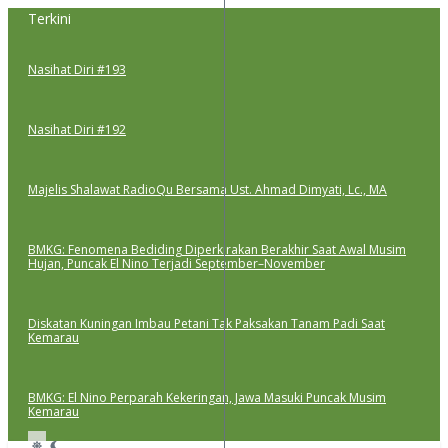
Lewati
Terkini
ke
konten
Nasihat Diri #193
Nasihat Diri #192
Majelis Shalawat RadioQu Bersama Ust. Ahmad Dimyati, Lc., MA
BMKG: Fenomena Bediding Diperkirakan Berakhir Saat Awal Musim
Hujan, Puncak El Nino Terjadi September–November
Diskatan Kuningan Imbau Petani Tak Paksakan Tanam Padi Saat
Kemarau
BMKG: El Nino Perparah Kekeringan, Jawa Masuki Puncak Musim
Kemarau