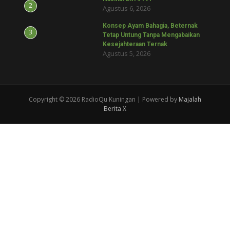
2
Agustus 6, 2026
Konsep Ayam Bahagia, Beternak
3
Tetap Untung Tanpa Mengabaikan
Kesejahteraan Ternak
Agustus 5, 2026
Copyright © 2026 RadioQu Kuningan | Powered by
Majalah
Berita X