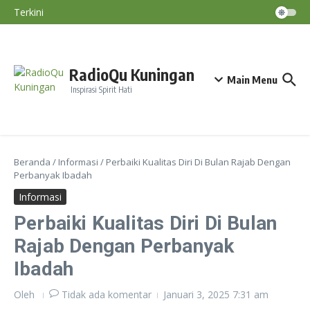
Majelis Sholawat RadioQu Bersama Ust.
Lewati ke konten
Ahmad Dimyati, Lc., MA
Terkini
Habib Novel Alaydrus: Sering Mendengar
Kisah Nabi, Kunci Menumbuhkan Cinta
kepada Rasulullah
Lembaga Wakaf Al Bahjah Ajak Masyarakat
Dukung Program Pencetak Penghafal Al-
Qur’an
RadioQu Kuningan
Main Menu
Inspirasi Spirit Hati
Beranda
/
Informasi
/
Perbaiki Kualitas Diri Di Bulan Rajab Dengan
Perbanyak Ibadah
Informasi
Perbaiki Kualitas Diri Di Bulan
Rajab Dengan Perbanyak
Ibadah
Oleh
Tidak ada komentar
Januari 3, 2025
7:31 am