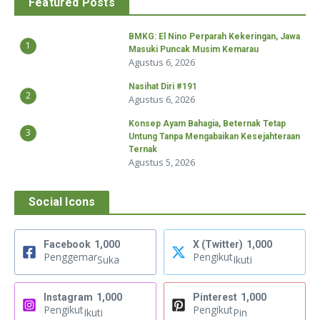
Featured Posts
BMKG: El Nino Perparah Kekeringan, Jawa
1
Masuki Puncak Musim Kemarau
Agustus 6, 2026
Nasihat Diri #191
2
Agustus 6, 2026
Konsep Ayam Bahagia, Beternak Tetap
3
Untung Tanpa Mengabaikan Kesejahteraan
Ternak
Agustus 5, 2026
Social Icons
Facebook
1,000
X (Twitter)
1,000
Penggemar
Pengikut
Suka
Ikuti
Instagram
1,000
Pinterest
1,000
Pengikut
Pengikut
Ikuti
Pin