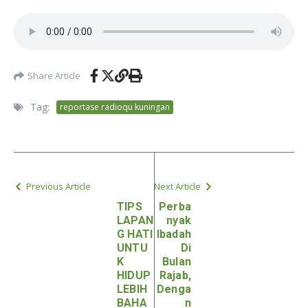
Share Article
Tag:
reportase radioqu kuningan
Previous Article
Next Article
TIPS
Perba
LAPAN
nyak
G HATI
Ibadah
UNTU
Di
K
Bulan
HIDUP
Rajab,
LEBIH
Denga
BAHA
n