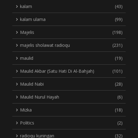
kalam
(43)
kalam ulama
(99)
Majelis
(198)
majelis sholawat radioqu
(231)
maulid
(19)
Maulid Akbar (Satu Hati Di Al-Bahjah)
(101)
Maulid Nabi
(28)
Maulid Nurul Hayah
(6)
Mizka
(18)
Politics
(2)
radioqu kuningan
(32)