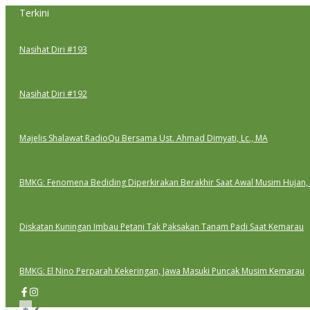
Lewati
Terkini
ke
konten
Nasihat Diri #193
Nasihat Diri #192
Majelis Shalawat RadioQu Bersama Ust. Ahmad Dimyati, Lc., MA
BMKG: Fenomena Bediding Diperkirakan Berakhir Saat Awal Musim Hujan,
Diskatan Kuningan Imbau Petani Tak Paksakan Tanam Padi Saat Kemarau
BMKG: El Nino Perparah Kekeringan, Jawa Masuki Puncak Musim Kemarau