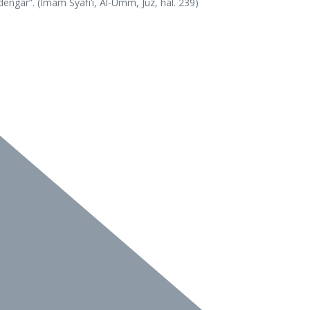
gar”. (Imam Syafi’i, Al-Umm, Juz, hal. 239)