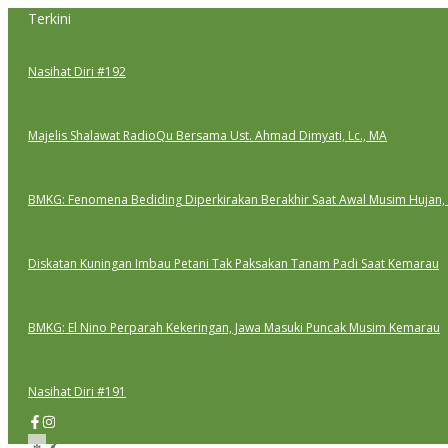
Lewati
Terkini
ke
konten
Nasihat Diri #192
Majelis Shalawat RadioQu Bersama Ust. Ahmad Dimyati, Lc., MA
BMKG: Fenomena Bediding Diperkirakan Berakhir Saat Awal Musim Hujan,
Diskatan Kuningan Imbau Petani Tak Paksakan Tanam Padi Saat Kemarau
BMKG: El Nino Perparah Kekeringan, Jawa Masuki Puncak Musim Kemarau
Nasihat Diri #191