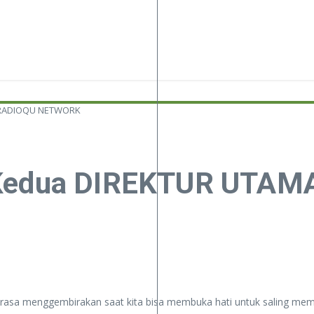
A RADIOQU NETWORK
n Kedua DIREKTUR UT
erasa menggembirakan saat kita bisa membuka hati untuk saling me