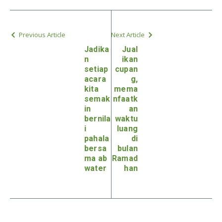
Previous Article
Next Article
Jadika
Jual
n
ikan
setiap
cupan
acara
g,
kita
mema
semak
nfaatk
in
an
bernila
waktu
i
luang
pahala
di
bersa
bulan
ma ab
Ramad
water
han