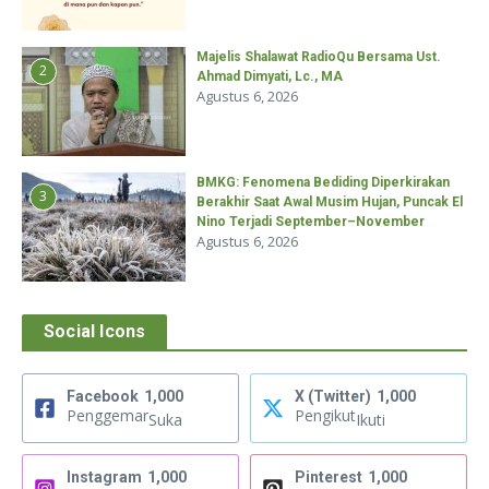
Majelis Shalawat RadioQu Bersama Ust.
2
Ahmad Dimyati, Lc., MA
Agustus 6, 2026
BMKG: Fenomena Bediding Diperkirakan
3
Berakhir Saat Awal Musim Hujan, Puncak El
Nino Terjadi September–November
Agustus 6, 2026
Social Icons
Facebook
1,000
X (Twitter)
1,000
Penggemar
Pengikut
Suka
Ikuti
Instagram
1,000
Pinterest
1,000