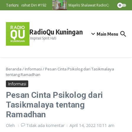
Lewati ke konten
Terkini
Nasihat Diri #192
Majelis Shalawat RadioQu Bersama Ust
RadioQu Kuningan
Main Menu
Inspirasi Spirit Hati
Beranda
/
Informasi
/
Pesan Cinta Psikolog dari Tasikmalaya
tentang Ramadhan
Informasi
Pesan Cinta Psikolog dari
Tasikmalaya tentang
Ramadhan
Oleh
Tidak ada komentar
April 14, 2022
10:11 am