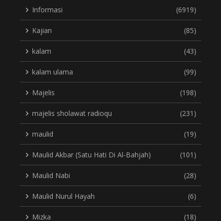
Informasi
(6919)
Kajian
(85)
kalam
(43)
kalam ulama
(99)
Majelis
(198)
majelis sholawat radioqu
(231)
maulid
(19)
Maulid Akbar (Satu Hati Di Al-Bahjah)
(101)
Maulid Nabi
(28)
Maulid Nurul Hayah
(6)
Mizka
(18)