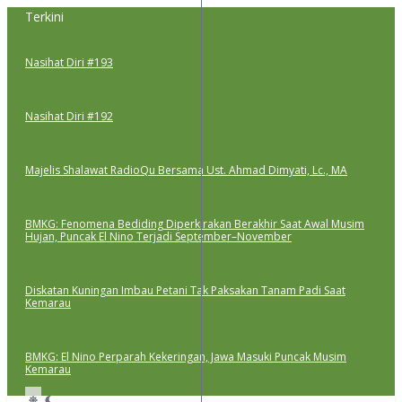
Lewati
Terkini
ke
konten
Nasihat Diri #193
Nasihat Diri #192
Majelis Shalawat RadioQu Bersama Ust. Ahmad Dimyati, Lc., MA
BMKG: Fenomena Bediding Diperkirakan Berakhir Saat Awal Musim
Hujan, Puncak El Nino Terjadi September–November
Diskatan Kuningan Imbau Petani Tak Paksakan Tanam Padi Saat
Kemarau
BMKG: El Nino Perparah Kekeringan, Jawa Masuki Puncak Musim
Kemarau