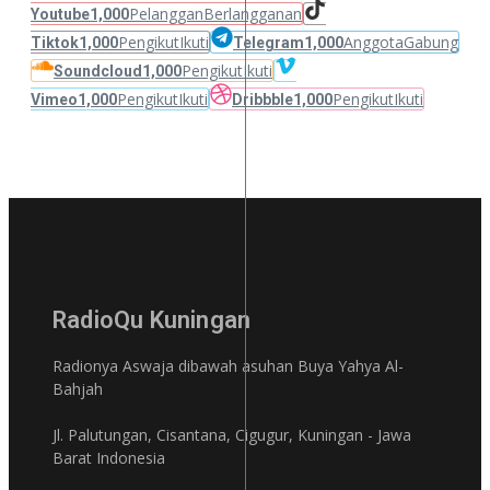
Pelanggan
Berlangganan
Youtube
1,000
Pengikut
Ikuti
Anggota
Gabung
Tiktok
1,000
Telegram
1,000
Pengikut
Ikuti
Soundcloud
1,000
Pengikut
Ikuti
Pengikut
Ikuti
Vimeo
1,000
Dribbble
1,000
RadioQu Kuningan
Radionya Aswaja dibawah asuhan Buya Yahya Al-
Bahjah
Jl. Palutungan, Cisantana, Cigugur, Kuningan - Jawa
Barat Indonesia