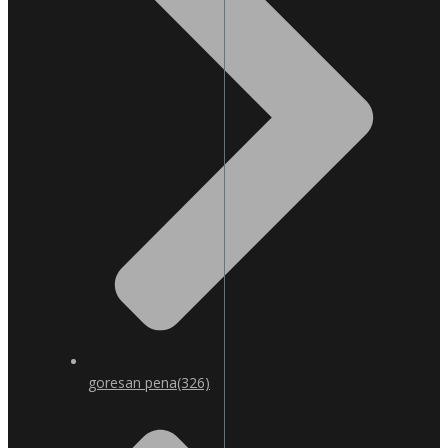
goresan pena
(326)