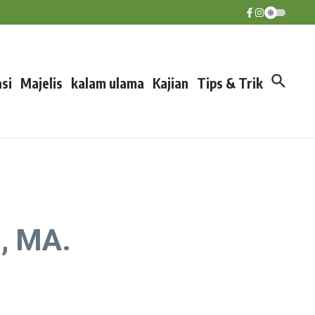
si
Majelis
kalam ulama
Kajian
Tips & Trik
., MA.