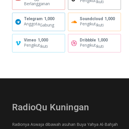
Pengikut
Ikuti
Berlangganan
Telegram
1,000
Soundcloud
1,000
Anggota
Pengikut
Gabung
Ikuti
Vimeo
1,000
Dribbble
1,000
Pengikut
Pengikut
Ikuti
Ikuti
RadioQu Kuningan
Radionya Aswaja dibawah asuhan Buya Yahya Al-Bahjah