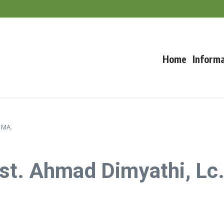
at Awal Musim Hujan, Puncak El Nino Terjadi September–November
m Padi Saat Kemarau
uncak Musim Kemarau
Home
Informa
 MA.
st. Ahmad Dimyathi, Lc