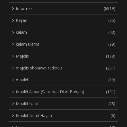
Informasi
(6919)
Kajian
(85)
kalam
(43)
kalam ulama
(99)
Majelis
(198)
majelis sholawat radioqu
(231)
maulid
(19)
Maulid Akbar (Satu Hati Di Al-Bahjah)
(101)
Maulid Nabi
(28)
Maulid Nurul Hayah
(6)