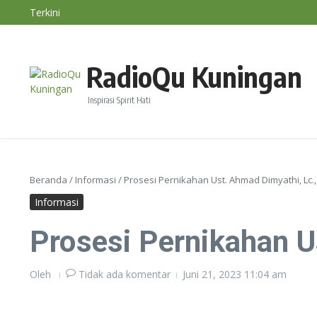
Lewati ke konten
Terkini
BMKG: Fenomena Bediding Diperkirakan Berakhir Sa
Diskatan Kuningan Imbau Petani Tak Paksakan Tana
BMKG: El Nino Perparah Kekeringan, Jawa Masuki P
RadioQu Kuningan
Inspirasi Spirit Hati
Beranda
/
Informasi
/
Prosesi Pernikahan Ust. Ahmad Dimyathi, Lc.,
Informasi
Prosesi Pernikahan U
Oleh
Tidak ada komentar
Juni 21, 2023
11:04 am