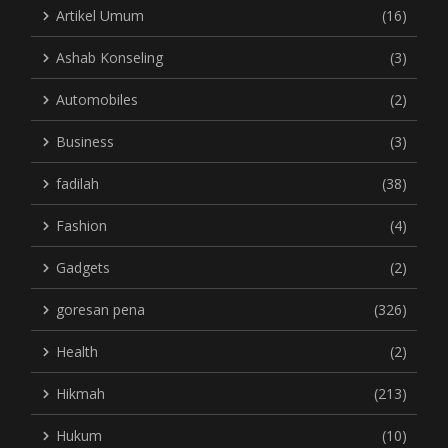
Artikel Umum
(16)
Ashab Konseling
(3)
Automobiles
(2)
Business
(3)
fadilah
(38)
Fashion
(4)
Gadgets
(2)
goresan pena
(326)
Health
(2)
Hikmah
(213)
Hukum
(10)