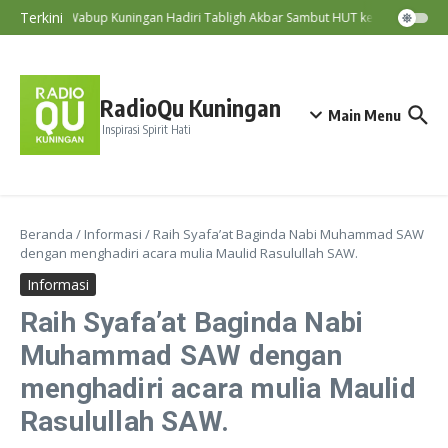
Lewati ke konten
Terkini
Wabup Kuningan Hadiri Tabligh Akbar Sambut HUT ke-81 RI
RadioQu Kuningan
Main Menu
Inspirasi Spirit Hati
Beranda
/
Informasi
/
Raih Syafa’at Baginda Nabi Muhammad SAW
dengan menghadiri acara mulia Maulid Rasulullah SAW.
Informasi
Raih Syafa’at Baginda Nabi
Muhammad SAW dengan
menghadiri acara mulia Maulid
Rasulullah SAW.