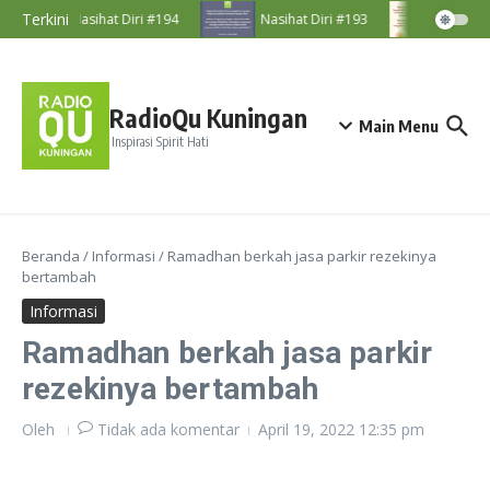
Lewati ke konten
Terkini
Nasihat Diri #194
Nasihat Diri #193
Nasihat
RadioQu Kuningan
Main Menu
Inspirasi Spirit Hati
Beranda
/
Informasi
/
Ramadhan berkah jasa parkir rezekinya
bertambah
Informasi
Ramadhan berkah jasa parkir
rezekinya bertambah
Oleh
Tidak ada komentar
April 19, 2022
12:35 pm