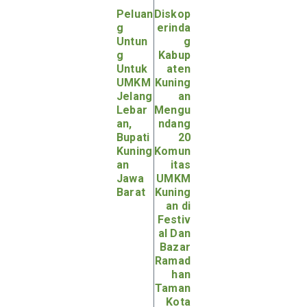
Peluan
Diskop
g
erinda
Untun
g
g
Kabup
Untuk
aten
UMKM
Kuning
Jelang
an
Lebar
Mengu
an,
ndang
Bupati
20
Kuning
Komun
an
itas
Jawa
UMKM
Barat
Kuning
an di
Festiv
al Dan
Bazar
Ramad
han
Taman
Kota