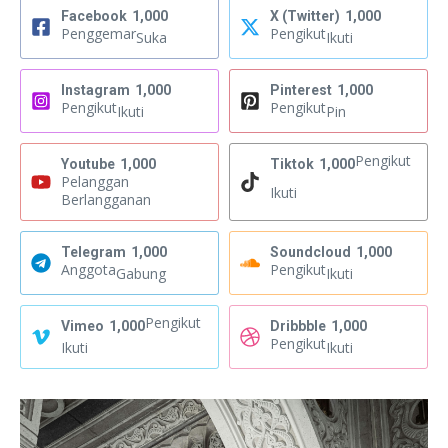
Facebook
1,000
X (Twitter)
1,000
Penggemar
Pengikut
Suka
Ikuti
Instagram
1,000
Pinterest
1,000
Pengikut
Pengikut
Ikuti
Pin
Pengikut
Youtube
1,000
Tiktok
1,000
Pelanggan
Ikuti
Berlangganan
Telegram
1,000
Soundcloud
1,000
Anggota
Pengikut
Gabung
Ikuti
Pengikut
Vimeo
1,000
Dribbble
1,000
Pengikut
Ikuti
Ikuti