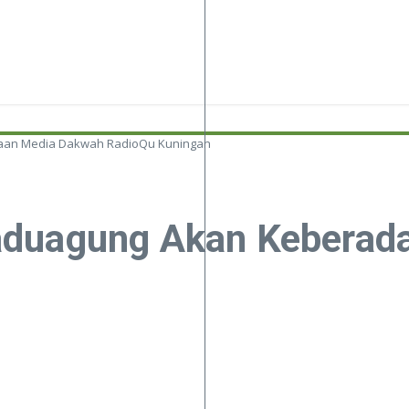
aan Media Dakwah RadioQu Kuningan
aduagung Akan Keberad