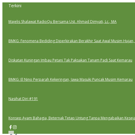
Lewati
Terkini
ke
konten
Majelis Shalawat RadioQu Bersama Ust. Ahmad Dimyati, Lc., MA
BMKG: Fenomena Bediding Diperkirakan Berakhir Saat Awal Musim Hujan,
Diskatan Kuningan Imbau Petani Tak Paksakan Tanam Padi Saat Kemarau
BMKG: El Nino Perparah Kekeringan, Jawa Masuki Puncak Musim Kemarau
Nasihat Diri #191
Konsep Ayam Bahagia, Beternak Tetap Untung Tanpa Mengabaikan Kesej