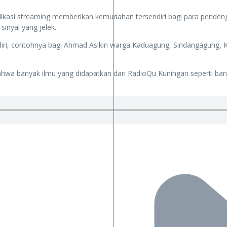
likasi streaming memberikan kemudahan tersendiri bagi para pende
inyal yang jelek.
diri, contohnya bagi Ahmad Asikin warga Kaduagung, Sindangagung, 
ahwa banyak ilmu yang didapatkan dari RadioQu Kuningan seperti ba