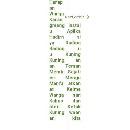
Harap
an
Warga
Next Article
Karan
gmang
Instal
u
Aplika
Hadirn
si
ya
Radioq
Radioq
u
u
Kuning
Kuning
an
an
Teman
Memb
Sejati
eri
Mengu
Manfa
atkan
at
Keima
Warga
nan
Kabup
dan
aten
Ketak
Kuning
waan
an
kita