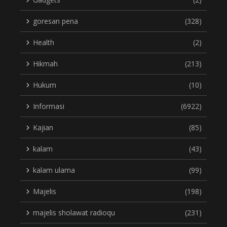
goresan pena
(328)
Health
(2)
Hikmah
(213)
Hukum
(10)
Informasi
(6922)
Kajian
(85)
kalam
(43)
kalam ulama
(99)
Majelis
(198)
majelis sholawat radioqu
(231)