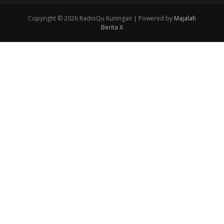
Copyright © 2026 RadioQu Kuningan | Powered by
Majalah
Berita X