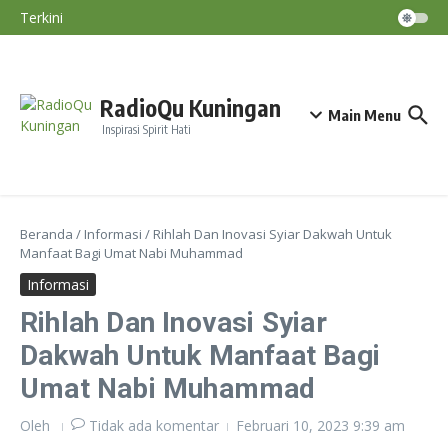
Lewati ke konten
Ust. Ahmad Fauzan Hadiri Tabligh Akbar Di
Terkini
Halaman Masjid Syiarul Islam
Nasihat Diri #195
Nasihat Diri #194
Nasihat Diri #193
RadioQu Kuningan
Main Menu
Inspirasi Spirit Hati
Beranda
/
Informasi
/
Rihlah Dan Inovasi Syiar Dakwah Untuk
Manfaat Bagi Umat Nabi Muhammad
Informasi
Rihlah Dan Inovasi Syiar
Dakwah Untuk Manfaat Bagi
Umat Nabi Muhammad
Oleh
Tidak ada komentar
Februari 10, 2023
9:39 am