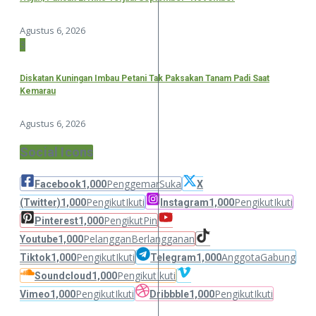
Agustus 6, 2026
3
Diskatan Kuningan Imbau Petani Tak Paksakan Tanam Padi Saat
Kemarau
Agustus 6, 2026
Social Icons
Penggemar
Suka
Facebook
1,000
X
Pengikut
Ikuti
Pengikut
Ikuti
(Twitter)
1,000
Instagram
1,000
Pengikut
Pin
Pinterest
1,000
Pelanggan
Berlangganan
Youtube
1,000
Pengikut
Ikuti
Anggota
Gabung
Tiktok
1,000
Telegram
1,000
Pengikut
Ikuti
Soundcloud
1,000
Pengikut
Ikuti
Pengikut
Ikuti
Vimeo
1,000
Dribbble
1,000