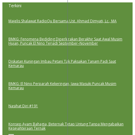
Lewati
Terkini
ke
konten
Majelis Shalawat RadioQu Bersama Ust. Ahmad Dimyati, Lc., MA
BMKG: Fenomena Bediding Diperkirakan Berakhir Saat Awal Musim
Hujan, Puncak El Nino Terjadi September–November
Diskatan Kuningan Imbau Petani Tak Paksakan Tanam Padi Saat
Kemarau
BMKG: El Nino Perparah Kekeringan, Jawa Masuki Puncak Musim
Kemarau
Nasihat Diri #191
Konsep Ayam Bahagia, Beternak Tetap Untung Tanpa Mengabaikan
Kesejahteraan Ternak