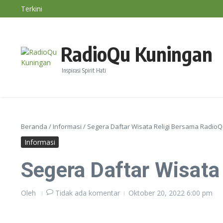
Lewati ke konten
Terkini
Diskatan Kuningan Imbau Petani Tak Paksakan Tana
BMKG: El Nino Perparah Kekeringan, Jawa Masuki P
Nasihat Diri #191
RadioQu Kuningan
Inspirasi Spirit Hati
Beranda
/
Informasi
/
Segera Daftar Wisata Religi Bersama Radio
Informasi
Segera Daftar Wisata
Oleh
Tidak ada komentar
Oktober 20, 2022
6:00 pm