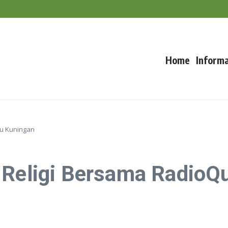
m Padi Saat Kemarau
uncak Musim Kemarau
Home
Informa
Qu Kuningan
 Religi Bersama RadioQ