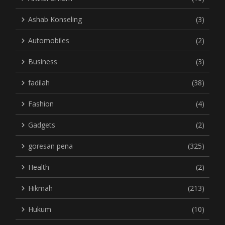
Ashab Konseling
(3)
Automobiles
(2)
Business
(3)
fadilah
(38)
Fashion
(4)
Gadgets
(2)
goresan pena
(325)
Health
(2)
Hikmah
(213)
Hukum
(10)