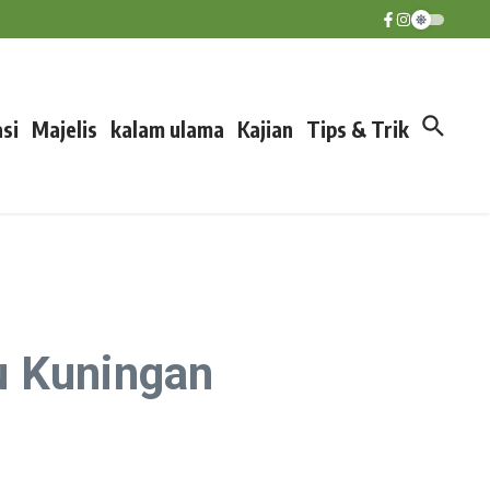
si
Majelis
kalam ulama
Kajian
Tips & Trik
u Kuningan