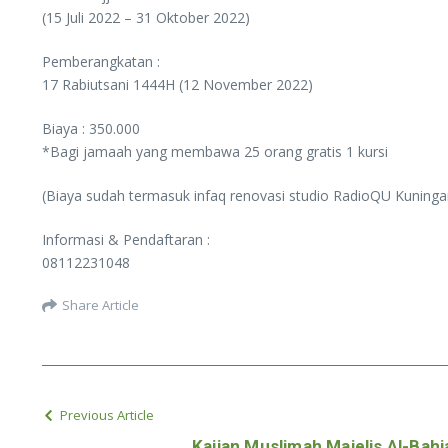
(15 Juli 2022 – 31 Oktober 2022)
Pemberangkatan :
17 Rabiutsani 1444H (12 November 2022)
Biaya : 350.000
*Bagi jamaah yang membawa 25 orang gratis 1 kursi
(Biaya sudah termasuk infaq renovasi studio RadioQU Kuninga
Informasi & Pendaftaran :
08112231048
Share Article
Previous Article
Kajian Muslimah Majelis Al-Ba