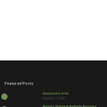
Featured Posts
Nasihat Diri #192
1
Agustus 7, 2026
Majelis Shalawat RadioQu Bersama