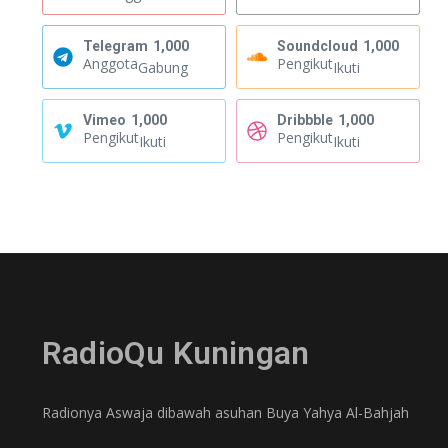
Telegram
1,000
Soundcloud
1,000
Anggota
Pengikut
Gabung
Ikuti
Vimeo
1,000
Dribbble
1,000
Pengikut
Pengikut
Ikuti
Ikuti
RadioQu Kuningan
Radionya Aswaja dibawah asuhan Buya Yahya Al-Bahjah