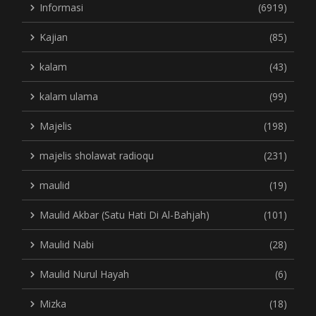
Informasi
(6919)
Kajian
(85)
kalam
(43)
kalam ulama
(99)
Majelis
(198)
majelis sholawat radioqu
(231)
maulid
(19)
Maulid Akbar (Satu Hati Di Al-Bahjah)
(101)
Maulid Nabi
(28)
Maulid Nurul Hayah
(6)
Mizka
(18)