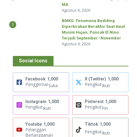
MA
Agustus 6, 2026
BMKG: Fenomena Bediding
3
Diperkirakan Berakhir Saat Awal
Musim Hujan, Puncak El Nino
Terjadi September–November
Agustus 6, 2026
Social Icons
Facebook
1,000
X (Twitter)
1,000
Penggemar
Pengikut
Suka
Ikuti
Instagram
1,000
Pinterest
1,000
Pengikut
Pengikut
Ikuti
Pin
Youtube
1,000
Tiktok
1,000
Pelanggan
Pengikut
Ikuti
Berlangganan