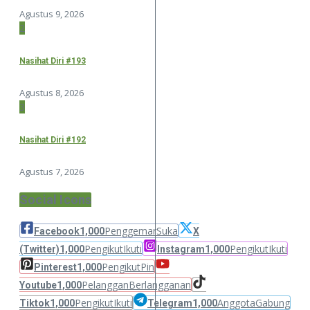
Agustus 9, 2026
2
Nasihat Diri #193
Agustus 8, 2026
3
Nasihat Diri #192
Agustus 7, 2026
Social Icons
Penggemar
Suka
Facebook
1,000
X
Pengikut
Ikuti
Pengikut
Ikuti
(Twitter)
1,000
Instagram
1,000
Pengikut
Pin
Pinterest
1,000
Pelanggan
Berlangganan
Youtube
1,000
Pengikut
Ikuti
Anggota
Gabung
Tiktok
1,000
Telegram
1,000