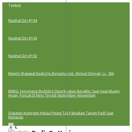
Lewati
Terkini
ke
konten
Nasihat Diri #194
Nasihat Diri #193
Nasihat Diri #192
Majelis Shalawat RadioQu Bersama Ust. Ahmad Dimyati, Lc., MA
BMKG: Fenomena Bediding Diperkirakan Berakhir Saat Awal Musim
Hujan, Puncak El Nino Terjadi September–November
Diskatan Kuningan Imbau Petani Tak Paksakan Tanam Padi Saat
Kemarau