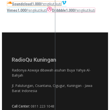
Pengikut
Ikuti
Soundcloud
1,000
Pengikut
Ikuti
Pengikut
Ikuti
Vimeo
1,000
Dribbble
1,000
RadioQu Kuningan
Radionya Aswaja dibawah asuhan Buya Yahya Al-
Bahjah
Jl. Palutungan, Cisantana, Cigugur, Kuningan - Jawa
Barat Indonesia
Call Center:
0811 223 1048