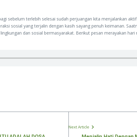
agi sebelum terlebih selesai sudah perjuangan kita menjalankan akti
aksi sosial yang terjalin dengan kasih sayang penuh keimanan. Saa
dap lingkungan dan sosial bermasyarakat. Berikut pesan merayakan hari 
Next Article
 ITU ADALAH DOSA…
Menjalin Hati Dengan