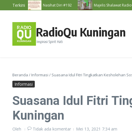
Lewati ke konten
Terkini
Diri #193
Nasihat Diri #192
Majelis Shalawat RadioQu 
RadioQu Kuningan
Inspirasi Spirit Hati
Beranda
/
Informasi
/
Suasana Idul Fitri Tingkatkan Kesholehan So
Informasi
Suasana Idul Fitri T
Kuningan
Oleh
Tidak ada komentar
Mei 13, 2021
7:34 am