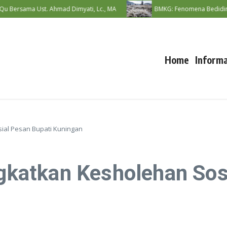
Bersama Ust. Ahmad Dimyati, Lc., MA
BMKG: Fenomena Bediding Dip
Home
Informa
sial Pesan Bupati Kuningan
ingkatkan Kesholehan Sos