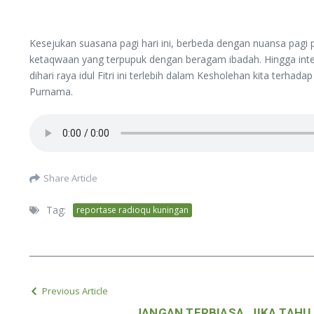
Kesejukan suasana pagi hari ini, berbeda dengan nuansa pagi p
ketaqwaan yang terpupuk dengan beragam ibadah. Hingga inter
dihari raya idul Fitri ini terlebih dalam Kesholehan kita terha
Purnama.
Share Article
Tag:
reportase radioqu kuningan
Previous Article
JANGAN TERBIASA, JIKA TAHU