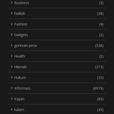
Business
(3)
fadilah
(38)
Fashion
(4)
Gadgets
(2)
goresan pena
(326)
Health
(2)
Hikmah
(213)
Hukum
(10)
Informasi
(6919)
Kajian
(85)
kalam
(43)