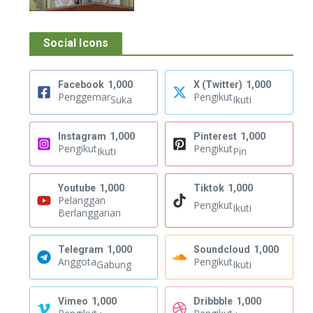
Social Icons
Facebook
1,000
X (Twitter)
1,000
Penggemar
Pengikut
Suka
Ikuti
Instagram
1,000
Pinterest
1,000
Pengikut
Pengikut
Ikuti
Pin
Youtube
1,000
Tiktok
1,000
Pelanggan
Pengikut
Ikuti
Berlangganan
Telegram
1,000
Soundcloud
1,000
Anggota
Pengikut
Gabung
Ikuti
Vimeo
1,000
Dribbble
1,000