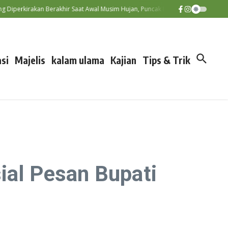
erkirakan Berakhir Saat Awal Musim Hujan, Puncak El Nino Terjadi Septemb
si
Majelis
kalam ulama
Kajian
Tips & Trik
ial Pesan Bupati