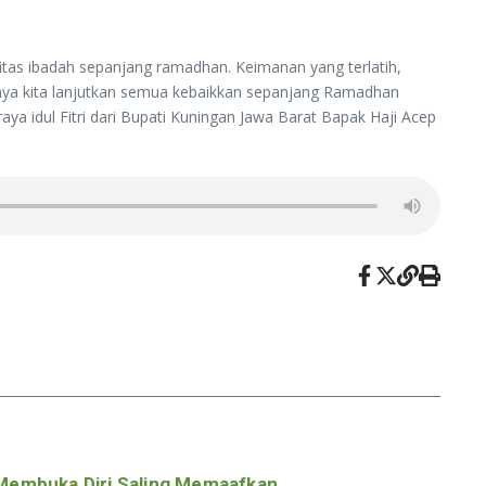
fitas ibadah sepanjang ramadhan. Keimanan yang terlatih,
tnya kita lanjutkan semua kebaikkan sepanjang Ramadhan
raya idul Fitri dari Bupati Kuningan Jawa Barat Bapak Haji Acep
 Membuka Diri Saling Memaafkan