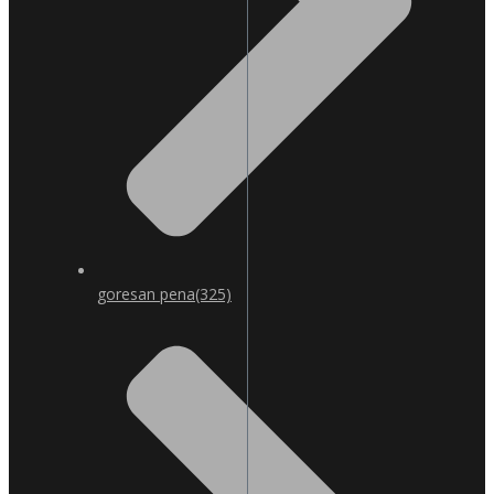
goresan pena
(325)