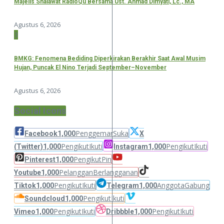
Majelis Shalawat RadioQu Bersama Ust. Ahmad Dimyati, Lc., MA
Agustus 6, 2026
3
BMKG: Fenomena Bediding Diperkirakan Berakhir Saat Awal Musim
Hujan, Puncak El Nino Terjadi September–November
Agustus 6, 2026
Social Icons
Penggemar
Suka
Facebook
1,000
X
Pengikut
Ikuti
Pengikut
Ikuti
(Twitter)
1,000
Instagram
1,000
Pengikut
Pin
Pinterest
1,000
Pelanggan
Berlangganan
Youtube
1,000
Pengikut
Ikuti
Anggota
Gabung
Tiktok
1,000
Telegram
1,000
Pengikut
Ikuti
Soundcloud
1,000
Pengikut
Ikuti
Pengikut
Ikuti
Vimeo
1,000
Dribbble
1,000