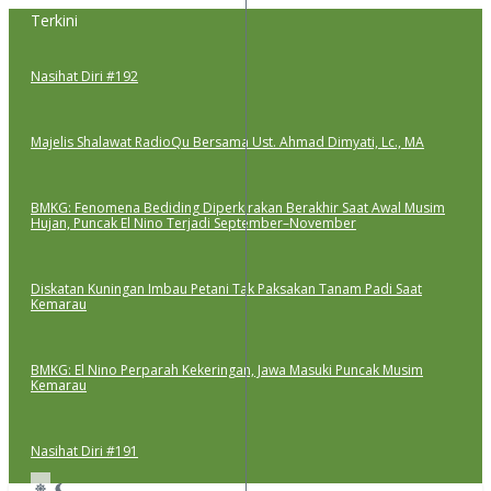
Lewati
Terkini
ke
konten
Nasihat Diri #192
Majelis Shalawat RadioQu Bersama Ust. Ahmad Dimyati, Lc., MA
BMKG: Fenomena Bediding Diperkirakan Berakhir Saat Awal Musim
Hujan, Puncak El Nino Terjadi September–November
Diskatan Kuningan Imbau Petani Tak Paksakan Tanam Padi Saat
Kemarau
BMKG: El Nino Perparah Kekeringan, Jawa Masuki Puncak Musim
Kemarau
Nasihat Diri #191