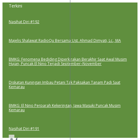
Lewati
Terkini
ke
konten
Nasihat Diri #192
Majelis Shalawat RadioQu Bersama Ust. Ahmad Dimyati, Lc., MA
BMKG: Fenomena Bediding Diperkirakan Berakhir Saat Awal Musim
Hujan, Puncak El Nino Terjadi September–November
Diskatan Kuningan Imbau Petani Tak Paksakan Tanam Padi Saat
Kemarau
BMKG: El Nino Perparah Kekeringan, Jawa Masuki Puncak Musim
Kemarau
Nasihat Diri #191