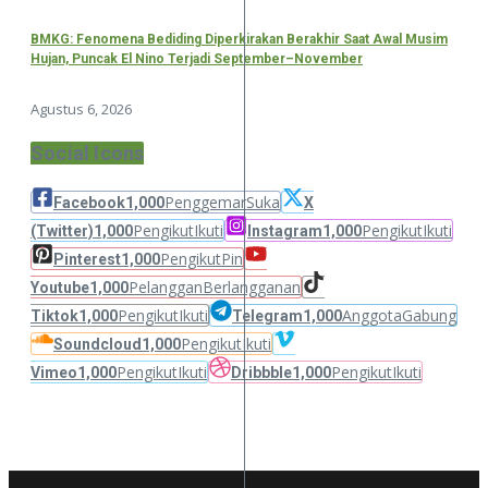
BMKG: Fenomena Bediding Diperkirakan Berakhir Saat Awal Musim
Hujan, Puncak El Nino Terjadi September–November
Agustus 6, 2026
Social Icons
Penggemar
Suka
Facebook
1,000
X
Pengikut
Ikuti
Pengikut
Ikuti
(Twitter)
1,000
Instagram
1,000
Pengikut
Pin
Pinterest
1,000
Pelanggan
Berlangganan
Youtube
1,000
Pengikut
Ikuti
Anggota
Gabung
Tiktok
1,000
Telegram
1,000
Pengikut
Ikuti
Soundcloud
1,000
Pengikut
Ikuti
Pengikut
Ikuti
Vimeo
1,000
Dribbble
1,000