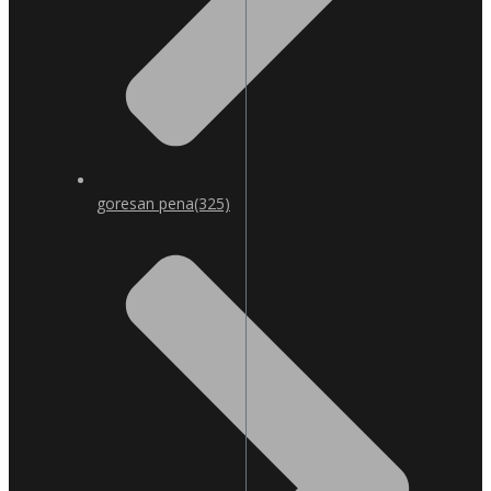
goresan pena
(325)