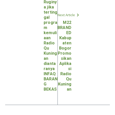
Ruginy
a jika
terting
Next Article
gal
progra
M22
m
BRAND
kemuli
ED
aan
Kabup
Radio
aten
Qu
Bogor
Kuning
Promo
an
sikan
dianta
Aplika
ranya
si
INFAQ
Radio
BARAN
Qu
G
Kuning
BEKAS
an