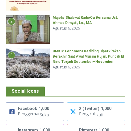
Majelis Shalawat RadioQu Bersama Ust.
2
Ahmad Dimyati, Lc., MA
Agustus 6, 2026
BMKG: Fenomena Bediding Diperkirakan
3
Berakhir Saat Awal Musim Hujan, Puncak El
Nino Terjadi September–November
Agustus 6, 2026
Social Icons
Facebook
1,000
X (Twitter)
1,000
Penggemar
Pengikut
Suka
Ikuti
Instagram
1,000
Pinterest
1,000