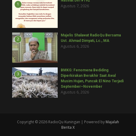
Nasihat Diri #192
1
Agustus 7, 2026
Majelis Shalawat RadioQu Bersama
2
Ust. Ahmad Dimyati, Lc., MA
Agustus 6, 2026
BMKG: Fenomena Bediding
3
Diperkirakan Berakhir Saat Awal
Musim Hujan, Puncak El Nino Terjadi
September–November
Agustus 6, 2026
Copyright © 2026 RadioQu Kuningan | Powered by
Majalah
Berita X