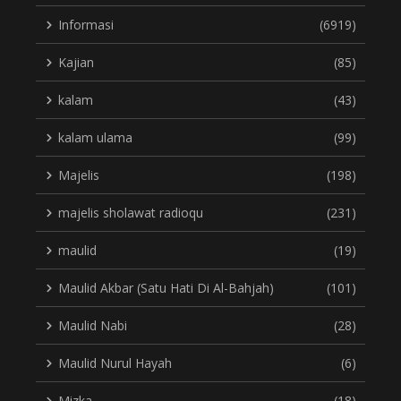
Informasi
(6919)
Kajian
(85)
kalam
(43)
kalam ulama
(99)
Majelis
(198)
majelis sholawat radioqu
(231)
maulid
(19)
Maulid Akbar (Satu Hati Di Al-Bahjah)
(101)
Maulid Nabi
(28)
Maulid Nurul Hayah
(6)
Mizka
(18)