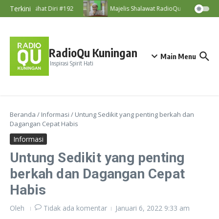
Lewati ke konten
Terkini
Nasihat Diri #192
Majelis Shalawat RadioQu Bersama Ust.
RadioQu Kuningan
Main Menu
Inspirasi Spirit Hati
Beranda
/
Informasi
/
Untung Sedikit yang penting berkah dan
Dagangan Cepat Habis
Informasi
Untung Sedikit yang penting
berkah dan Dagangan Cepat
Habis
Oleh
Tidak ada komentar
Januari 6, 2022
9:33 am