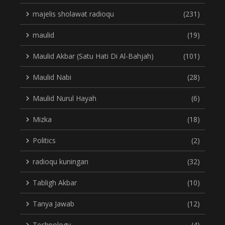
majelis sholawat radioqu
(231)
maulid
(19)
Maulid Akbar (Satu Hati Di Al-Bahjah)
(101)
Maulid Nabi
(28)
Maulid Nurul Hayah
(6)
Mizka
(18)
Politics
(2)
radioqu kuningan
(32)
Tabligh Akbar
(10)
Tanya Jawab
(12)
Technology
(4)