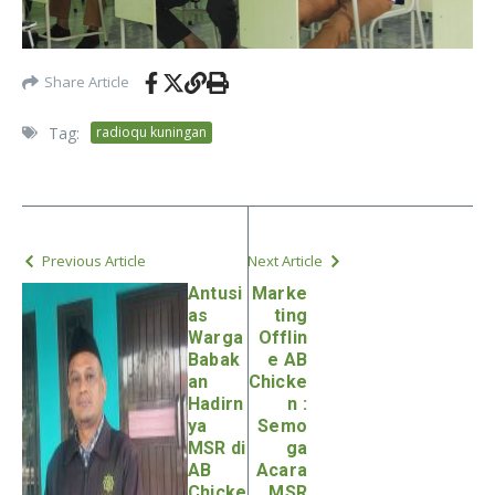
Share Article
Tag:
radioqu kuningan
Previous Article
Next Article
Antusi
Marke
as
ting
Warga
Offlin
Babak
e AB
an
Chicke
Hadirn
n :
ya
Semo
MSR di
ga
AB
Acara
Chicke
MSR