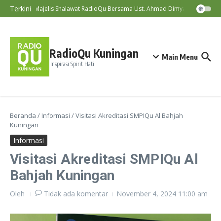
Lewati ke konten
Terkini
Majelis Shalawat RadioQu Bersama Ust. Ahmad Dimyati, Lc., MA
RadioQu Kuningan
Main Menu
Inspirasi Spirit Hati
Beranda
/
Informasi
/
Visitasi Akreditasi SMPIQu Al Bahjah
Kuningan
Informasi
Visitasi Akreditasi SMPIQu Al
Bahjah Kuningan
Oleh
Tidak ada komentar
November 4, 2024
11:00 am