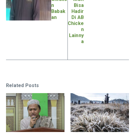
n
Bisa
Babak
Hadir
an
Di AB
Chicke
n
Lainny
a
Related Posts