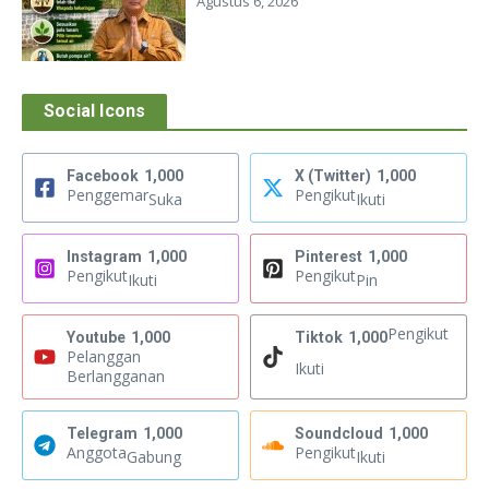
Agustus 6, 2026
Social Icons
Facebook
1,000
X (Twitter)
1,000
Penggemar
Pengikut
Suka
Ikuti
Instagram
1,000
Pinterest
1,000
Pengikut
Pengikut
Ikuti
Pin
Pengikut
Youtube
1,000
Tiktok
1,000
Pelanggan
Ikuti
Berlangganan
Telegram
1,000
Soundcloud
1,000
Anggota
Pengikut
Gabung
Ikuti