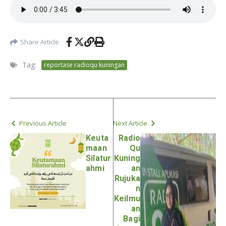
Share Article
Tag:
reportase radioqu kuningan
Previous Article
Next Article
Keuta
Radio
maan
Qu
Silatur
Kuning
ahmi
an
Rujuka
n
Keilmu
an
Bagi