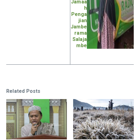
Jamaa
h
Penga
jian
Jambe
rama
Salaja
mbe
Related Posts