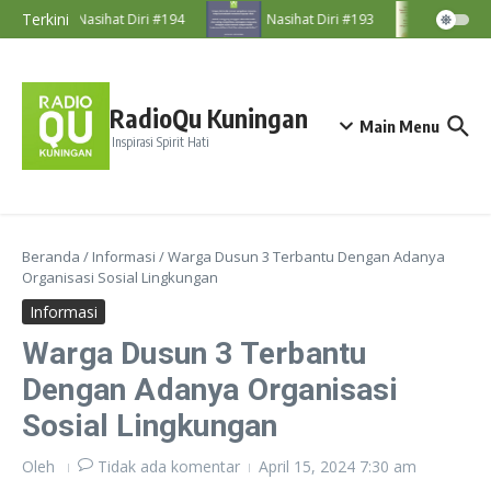
Lewati ke konten
Terkini
Nasihat Diri #194
Nasihat Diri #193
Nasiha
RadioQu Kuningan
Main Menu
Inspirasi Spirit Hati
Beranda
/
Informasi
/
Warga Dusun 3 Terbantu Dengan Adanya
Organisasi Sosial Lingkungan
Informasi
Warga Dusun 3 Terbantu
Dengan Adanya Organisasi
Sosial Lingkungan
Oleh
Tidak ada komentar
April 15, 2024
7:30 am