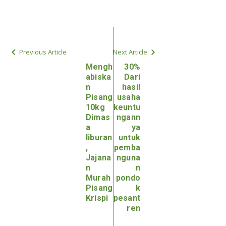
Previous Article
Next Article
Mengh
30%
abiska
Dari
n
hasil
Pisang
usaha
10kg
keuntu
Dimas
ngann
a
ya
liburan
untuk
,
pemba
Jajana
nguna
n
n
Murah
pondo
Pisang
k
Krispi
pesant
ren