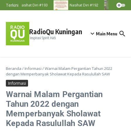
Lewati ke konten
Terkini
Nasihat Diri #193
Nasihat Diri #192
Majeli
RadioQu Kuningan
Main Menu
Inspirasi Spirit Hati
Beranda
/
Informasi
/
Warnai Malam Pergantian Tahun 2022
dengan Memperbanyak Sholawat Kepada Rasulullah SAW
Informasi
Warnai Malam Pergantian
Tahun 2022 dengan
Memperbanyak Sholawat
Kepada Rasulullah SAW