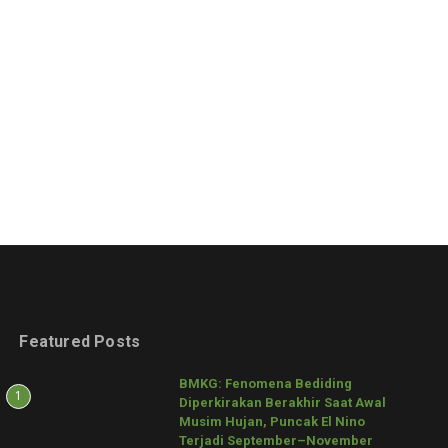
Featured Posts
BMKG: Fenomena Bediding
1
Diperkirakan Berakhir Saat Awal
Musim Hujan, Puncak El Nino
Terjadi September–November