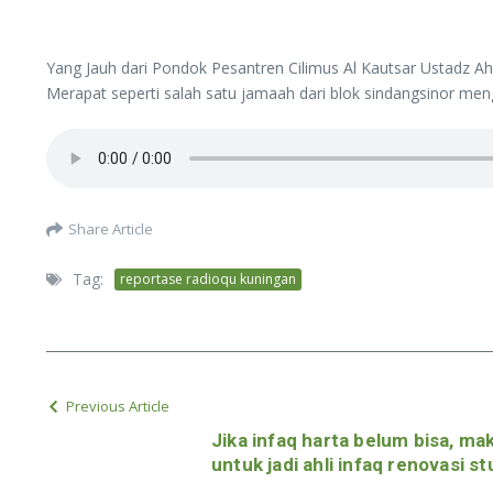
Yang Jauh dari Pondok Pesantren Cilimus Al Kautsar Ustadz A
Merapat seperti salah satu jamaah dari blok sindangsinor me
Share Article
Tag:
reportase radioqu kuningan
Previous Article
Jika infaq harta belum bisa, ma
untuk jadi ahli infaq renovasi s