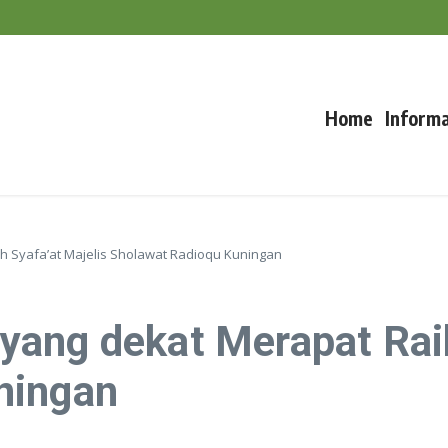
a Mengabaikan Kesejahteraan Ternak
ti, Lc., MA
Home
Informa
h Syafa’at Majelis Sholawat Radioqu Kuningan
ang dekat Merapat Raih
ningan