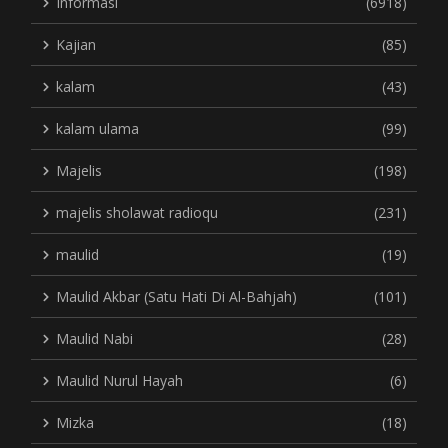
Informasi
(6918)
Kajian
(85)
kalam
(43)
kalam ulama
(99)
Majelis
(198)
majelis sholawat radioqu
(231)
maulid
(19)
Maulid Akbar (Satu Hati Di Al-Bahjah)
(101)
Maulid Nabi
(28)
Maulid Nurul Hayah
(6)
Mizka
(18)