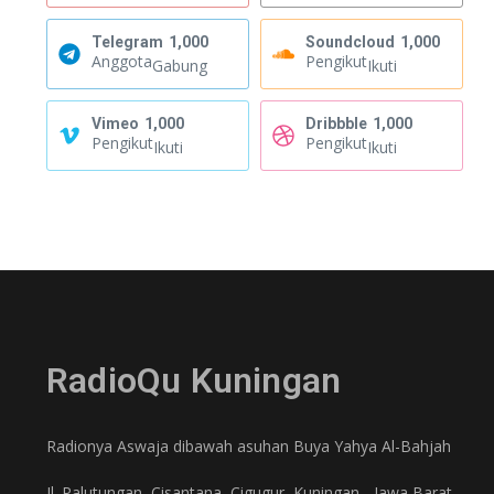
Telegram
1,000
Soundcloud
1,000
Anggota
Pengikut
Gabung
Ikuti
Vimeo
1,000
Dribbble
1,000
Pengikut
Pengikut
Ikuti
Ikuti
RadioQu Kuningan
Radionya Aswaja dibawah asuhan Buya Yahya Al-Bahjah
Jl. Palutungan, Cisantana, Cigugur, Kuningan - Jawa Barat