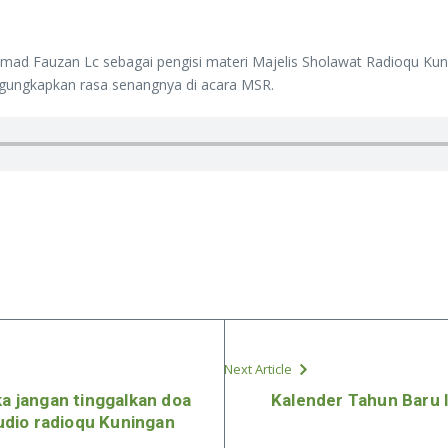
hmad Fauzan Lc sebagai pengisi materi Majelis Sholawat Radioqu Ku
ngungkapkan rasa senangnya di acara MSR.
Next Article
ka jangan tinggalkan doa
Kalender Tahun Baru 
tudio radioqu Kuningan