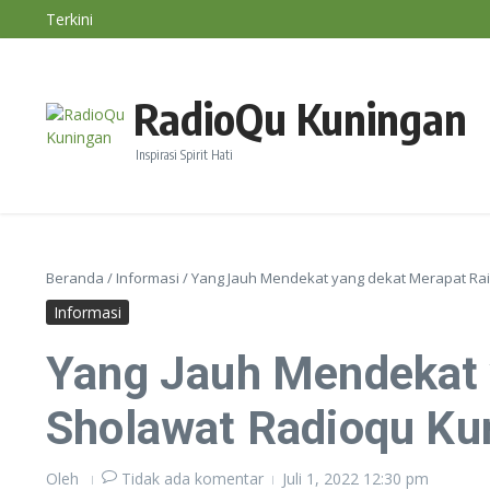
Lewati ke konten
Terkini
Nasihat Diri #191
Konsep Ayam Bahagia, Beternak Tetap Untung Tanp
Majelis Sholawat RadioQu Bersama Ust. Ahmad Dimya
RadioQu Kuningan
Inspirasi Spirit Hati
Beranda
/
Informasi
/
Yang Jauh Mendekat yang dekat Merapat Rai
Informasi
Yang Jauh Mendekat y
Sholawat Radioqu Ku
Oleh
Tidak ada komentar
Juli 1, 2022
12:30 pm