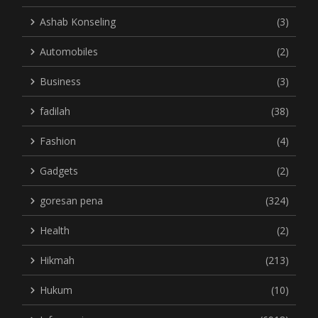
Ashab Konseling
(3)
Automobiles
(2)
Business
(3)
fadilah
(38)
Fashion
(4)
Gadgets
(2)
goresan pena
(324)
Health
(2)
Hikmah
(213)
Hukum
(10)