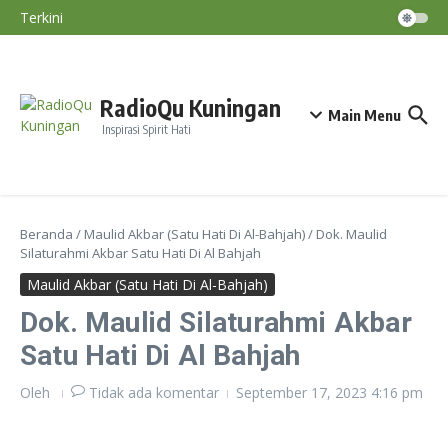
Ahmad Dimyati, Lc., MA
Lewati ke konten
BMKG: Fenomena Bediding Diperkirakan
Terkini
Berakhir Saat Awal Musim Hujan, Puncak El
Nino Terjadi September–November
Diskatan Kuningan Imbau Petani Tak
Paksakan Tanam Padi Saat Kemarau
RadioQu Kuningan
Main Menu
Inspirasi Spirit Hati
Beranda
/
Maulid Akbar (Satu Hati Di Al-Bahjah)
/
Dok. Maulid
Silaturahmi Akbar Satu Hati Di Al Bahjah
Maulid Akbar (Satu Hati Di Al-Bahjah)
Dok. Maulid Silaturahmi Akbar
Satu Hati Di Al Bahjah
Oleh
Tidak ada komentar
September 17, 2023
4:16 pm