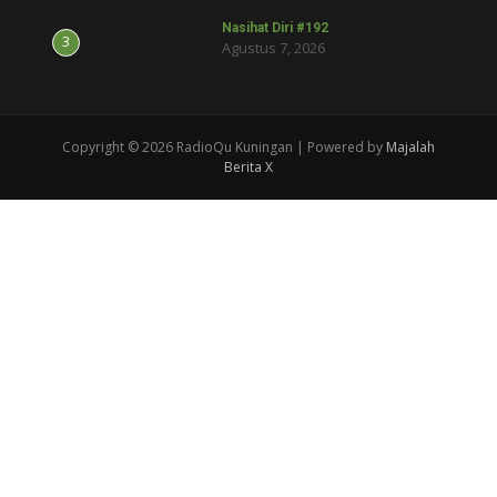
Nasihat Diri #192
3
Agustus 7, 2026
Copyright © 2026 RadioQu Kuningan | Powered by
Majalah
Berita X