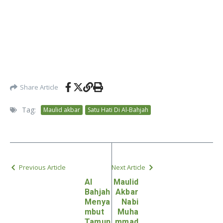
Share Article
Tag:
Maulid akbar
Satu Hati Di Al-Bahjah
Previous Article
Next Article
Al
Maulid
Bahjah
Akbar
Menya
Nabi
mbut
Muha
Tamun
mmad