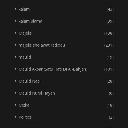
kalam
(43)
kalam ulama
(99)
Majelis
(198)
majelis sholawat radioqu
(231)
maulid
(19)
Maulid Akbar (Satu Hati Di Al-Bahjah)
(101)
Maulid Nabi
(28)
Maulid Nurul Hayah
(6)
Mizka
(18)
Politics
(2)