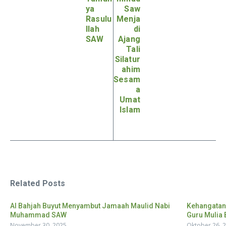
ya
Saw
Rasulu
Menja
llah
di
SAW
Ajang
Tali
Silatur
ahim
Sesam
a
Umat
Islam
Related Posts
Al Bahjah Buyut Menyambut Jamaah Maulid Nabi
Kehangatan
Muhammad SAW
Guru Mulia B
November 30, 2025
Oktober 26, 