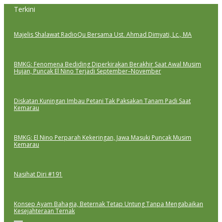
Lewati
Terkini
ke
konten
Majelis Shalawat RadioQu Bersama Ust. Ahmad Dimyati, Lc., MA
BMKG: Fenomena Bediding Diperkirakan Berakhir Saat Awal Musim
Hujan, Puncak El Nino Terjadi September–November
Diskatan Kuningan Imbau Petani Tak Paksakan Tanam Padi Saat
Kemarau
BMKG: El Nino Perparah Kekeringan, Jawa Masuki Puncak Musim
Kemarau
Nasihat Diri #191
Konsep Ayam Bahagia, Beternak Tetap Untung Tanpa Mengabaikan
Kesejahteraan Ternak