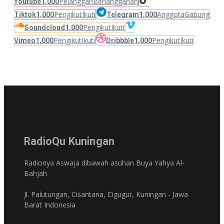
Pelanggan
Berlangganan
Youtube
1,000
Pengikut
Ikuti
Anggota
Gabung
Tiktok
1,000
Telegram
1,000
Pengikut
Ikuti
Soundcloud
1,000
Pengikut
Ikuti
Pengikut
Ikuti
Vimeo
1,000
Dribbble
1,000
RadioQu Kuningan
Radionya Aswaja dibawah asuhan Buya Yahya Al-
Bahjah
Jl. Palutungan, Cisantana, Cigugur, Kuningan - Jawa
Barat Indonesia