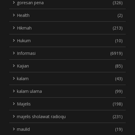
goresan pena
(326)
Health
(2)
Hikmah
(213)
Hukum
(10)
Informasi
(6919)
Kajian
(85)
kalam
(43)
kalam ulama
(99)
Majelis
(198)
majelis sholawat radioqu
(231)
maulid
(19)