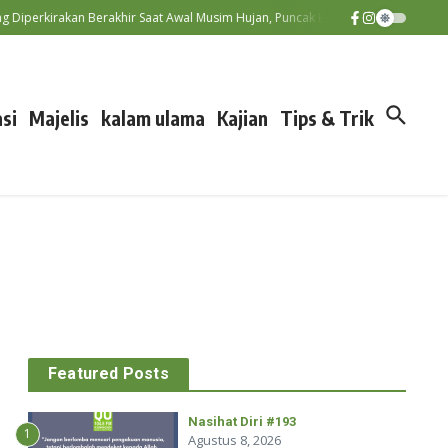
erkirakan Berakhir Saat Awal Musim Hujan, Puncak El Nino Terjadi Septemb
si
Majelis
kalam ulama
Kajian
Tips & Trik
Featured Posts
Nasihat Diri #193
1
Agustus 8, 2026