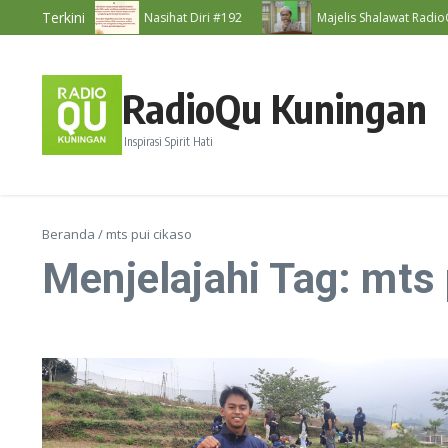
Lewati ke konten
Terkini
iri #193
Nasihat Diri #192
Majelis Shalawat RadioQu 
RadioQu Kuningan
Inspirasi Spirit Hati
Beranda
/
mts pui cikaso
Menjelajahi Tag: mts 