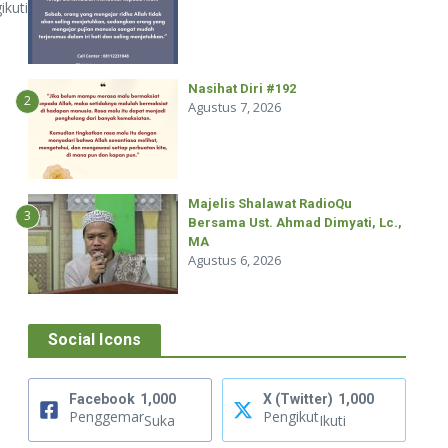
ikuti
Nasihat Diri #192
2
Agustus 7, 2026
Majelis Shalawat RadioQu
3
Bersama Ust. Ahmad Dimyati, Lc.,
MA
Agustus 6, 2026
Social Icons
Facebook
1,000
X (Twitter)
1,000
Penggemar
Pengikut
Suka
Ikuti