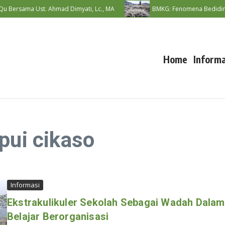
Bersama Ust. Ahmad Dimyati, Lc., MA
BMKG: Fenomena Bediding Dip
Home
Informa
pui cikaso
Informasi
Ekstrakulikuler Sekolah Sebagai Wadah Dalam
Belajar Berorganisasi