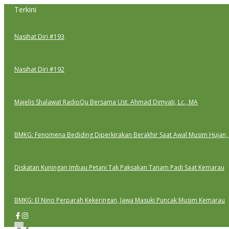
Lewati
Terkini
ke
konten
Nasihat Diri #193
Nasihat Diri #192
Majelis Shalawat RadioQu Bersama Ust. Ahmad Dimyati, Lc., MA
BMKG: Fenomena Bediding Diperkirakan Berakhir Saat Awal Musim Hujan,
Diskatan Kuningan Imbau Petani Tak Paksakan Tanam Padi Saat Kemarau
BMKG: El Nino Perparah Kekeringan, Jawa Masuki Puncak Musim Kemarau