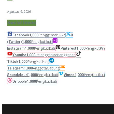
Agustus 6, 2026
Social Icons
Penggemar
Suka
Facebook
1,000
X
Pengikut
Ikuti
(Twitter)
1,000
Pengikut
Ikuti
Pengikut
Pin
Instagram
1,000
Pinterest
1,000
Pelanggan
Berlangganan
Youtube
1,000
Pengikut
Ikuti
Tiktok
1,000
Anggota
Gabung
Telegram
1,000
Pengikut
Ikuti
Pengikut
Ikuti
Soundcloud
1,000
Vimeo
1,000
Pengikut
Ikuti
Dribbble
1,000