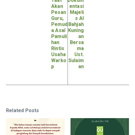
Taat
Dokum
Akan
entasi
Pesan
Majeli
Guru,
s Al
Pemud
Bahjah
a Asal
Kuning
Pamuli
an
han
Bersa
Rintis
ma
Usaha
Ust.
Warko
Sulaim
p
an
Related Posts