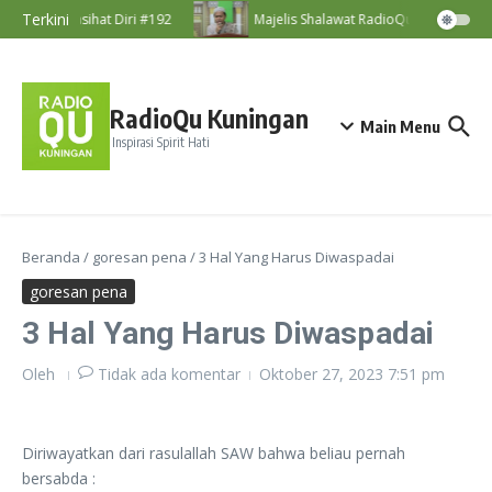
Lewati ke konten
Terkini
Nasihat Diri #192
Majelis Shalawat RadioQu Bersama Ust
RadioQu Kuningan
Main Menu
Inspirasi Spirit Hati
Beranda
/
goresan pena
/
3 Hal Yang Harus Diwaspadai
goresan pena
3 Hal Yang Harus Diwaspadai
Oleh
Tidak ada komentar
Oktober 27, 2023
7:51 pm
Diriwayatkan dari rasulallah SAW bahwa beliau pernah
bersabda :