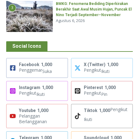
BMKG: Fenomena Bediding Diperkirakan
3
Berakhir Saat Awal Musim Hujan, Puncak El
Nino Terjadi September–November
Agustus 6, 2026
Social Icons
Facebook
1,000
X (Twitter)
1,000
Penggemar
Pengikut
Suka
Ikuti
Instagram
1,000
Pinterest
1,000
Pengikut
Pengikut
Ikuti
Pin
Pengikut
Youtube
1,000
Tiktok
1,000
Pelanggan
Ikuti
Berlangganan
Telegram
1,000
Soundcloud
1,000