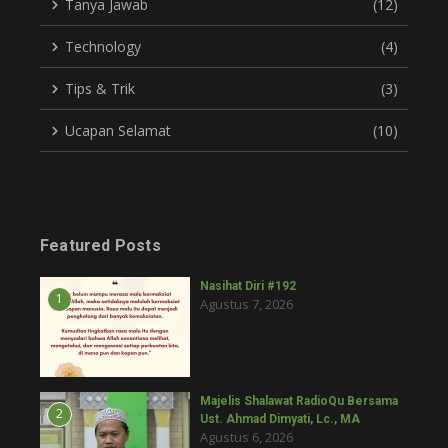
Tanya Jawab
(12)
Technology
(4)
Tips & Trik
(3)
Ucapan Selamat
(10)
Featured Posts
Nasihat Diri #192
1
Agustus 7, 2026
Majelis Shalawat RadioQu Bersama
2
Ust. Ahmad Dimyati, Lc., MA
Agustus 6, 2026