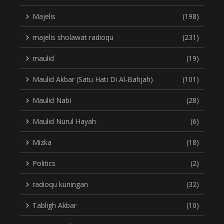
Majelis
(198)
majelis sholawat radioqu
(231)
maulid
(19)
Maulid Akbar (Satu Hati Di Al-Bahjah)
(101)
Maulid Nabi
(28)
Maulid Nurul Hayah
(6)
Mizka
(18)
Politics
(2)
radioqu kuningan
(32)
Tabligh Akbar
(10)