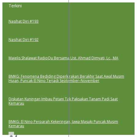
Lewati
Terkini
ke
konten
Nasihat Diri #193
Nasihat Diri #192
Majelis Shalawat RadioQu Bersama Ust. Ahmad Dimyati, Lc., MA
BMKG: Fenomena Bediding Diperkirakan Berakhir Saat Awal Musim
Hujan, Puncak El Nino Terjadi September–November
Diskatan Kuningan Imbau Petani Tak Paksakan Tanam Padi Saat
Kemarau
BMKG: El Nino Perparah Kekeringan, Jawa Masuki Puncak Musim
Kemarau