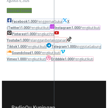
Agustus 6, 2026
Social Icons
Penggemar
Suka
Facebook
1,000
X
Pengikut
Ikuti
Pengikut
Ikuti
(Twitter)
1,000
Instagram
1,000
Pengikut
Pin
Pinterest
1,000
Pelanggan
Berlangganan
Youtube
1,000
Pengikut
Ikuti
Anggota
Gabung
Tiktok
1,000
Telegram
1,000
Pengikut
Ikuti
Soundcloud
1,000
Pengikut
Ikuti
Pengikut
Ikuti
Vimeo
1,000
Dribbble
1,000
RadioQu Kuningan