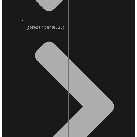
goresan pena
(326)