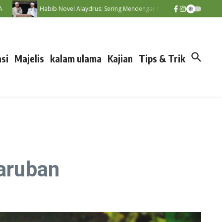
bib Novel Alaydrus: Sering Mendengar Kisah Nabi, Kunci Menumbuhkan Cinta k
si
Majelis
kalam ulama
Kajian
Tips & Trik
aruban