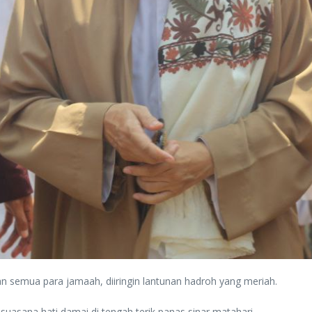
 semua para jamaah, diiringin lantunan hadroh yang meriah.
asana hati damai di tengah terik panas sinar matahari.