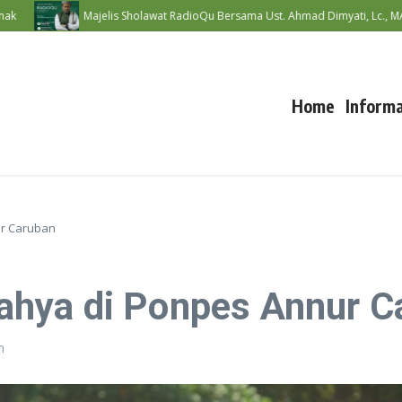
Majelis Sholawat RadioQu Bersama Ust. Ahmad Dimyati, Lc., MA
Ha
Home
Informa
r Caruban
hya di Ponpes Annur C
m