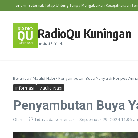
Lewati ke konten
Terkini
eternak Tetap Untung Tanpa Mengabaikan Kesejahteraan Ternak
RadioQu Kuningan
Inspirasi Spirit Hati
Beranda
/
Maulid Nabi
/
Penyambutan Buya Yahya di Ponpes Annu
Informasi
Maulid Nabi
Penyambutan Buya Ya
Oleh
Tidak ada komentar
September 29, 2024
11:06 a