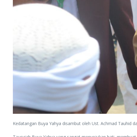
Kedatangan Buya Yahya disambut oleh Ust. Achmad Tauhid dan
Tausyiah Buya Yahya yang sangat menyejukan hati, membuat su