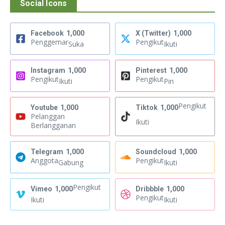
Social Icons
Facebook
1,000
X (Twitter)
1,000
Penggemar
Pengikut
Suka
Ikuti
Instagram
1,000
Pinterest
1,000
Pengikut
Pengikut
Ikuti
Pin
Pengikut
Youtube
1,000
Tiktok
1,000
Pelanggan
Ikuti
Berlangganan
Telegram
1,000
Soundcloud
1,000
Anggota
Pengikut
Gabung
Ikuti
Pengikut
Vimeo
1,000
Dribbble
1,000
Pengikut
Ikuti
Ikuti