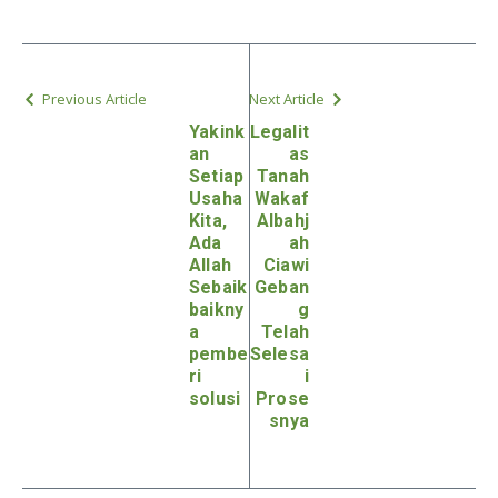
Previous Article
Next Article
Yakink
Legalit
an
as
Setiap
Tanah
Usaha
Wakaf
Kita,
Albahj
Ada
ah
Allah
Ciawi
Sebaik
Geban
baikny
g
a
Telah
pembe
Selesa
ri
i
solusi
Prose
snya