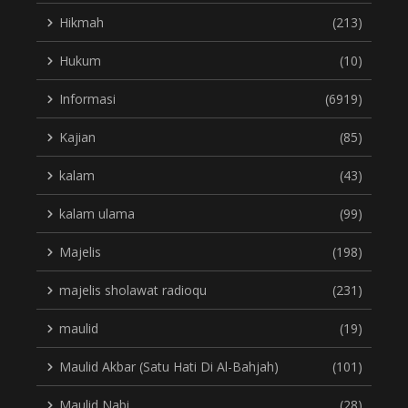
Hikmah
(213)
Hukum
(10)
Informasi
(6919)
Kajian
(85)
kalam
(43)
kalam ulama
(99)
Majelis
(198)
majelis sholawat radioqu
(231)
maulid
(19)
Maulid Akbar (Satu Hati Di Al-Bahjah)
(101)
Maulid Nabi
(28)