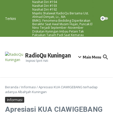
Nasihat Diri #194
Lewati ke konten
Nasihat Diri #193
Nasihat Diri #192
Majelis Shalawat RadioQu Bersama Ust.
Ahmad Dimyati, Lc., MA
Terkini
BMKG: Fenomena Bediding Diperkirakan
Berakhir Saat Awal Musim Hujan, Puncak El
Nino Terjadi September–November
Diskatan Kuningan Imbau Petani Tak
Paksakan Tanam Padi Saat Kemarau
RadioQu Kuningan
Main Menu
Inspirasi Spirit Hati
Beranda
/
Informasi
/
Apresiasi KUA CIAWIGEBANG terhadap
adanya Albahjah Kuningan
Informasi
Apresiasi KUA CIAWIGEBANG