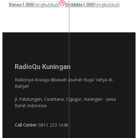
Pengikut
Ikuti
Pengikut
Ikuti
Vimeo
1,000
Dribbble
1,000
RadioQu Kuningan
Radionya Aswaja dibawah asuhan Buya Yahya Al-
Bahjah
Jl. Palutungan, Cisantana, Cigugur, Kuningan - Jawa
Barat Indonesia
Call Center:
0811 223 1048