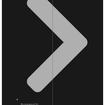
Business
(3)