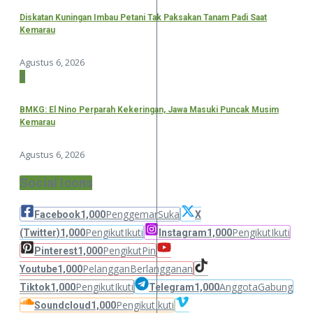
Diskatan Kuningan Imbau Petani Tak Paksakan Tanam Padi Saat
Kemarau
Agustus 6, 2026
3
BMKG: El Nino Perparah Kekeringan, Jawa Masuki Puncak Musim
Kemarau
Agustus 6, 2026
Social Icons
Penggemar
Suka
Facebook
1,000
X
Pengikut
Ikuti
Pengikut
Ikuti
(Twitter)
1,000
Instagram
1,000
Pengikut
Pin
Pinterest
1,000
Pelanggan
Berlangganan
Youtube
1,000
Pengikut
Ikuti
Anggota
Gabung
Tiktok
1,000
Telegram
1,000
Pengikut
Ikuti
Soundcloud
1,000