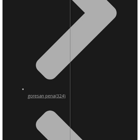
goresan pena
(324)