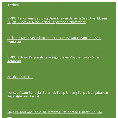
Lewati
Terkini
ke
konten
BMKG: Fenomena Bediding Diperkirakan Berakhir Saat Awal Musim
Hujan, Puncak El Nino Terjadi September–November
Diskatan Kuningan Imbau Petani Tak Paksakan Tanam Padi Saat
Kemarau
BMKG: El Nino Perparah Kekeringan, Jawa Masuki Puncak Musim
Kemarau
Nasihat Diri #191
Konsep Ayam Bahagia, Beternak Tetap Untung Tanpa Mengabaikan
Kesejahteraan Ternak
Majelis Sholawat RadioQu Bersama Ust. Ahmad Dimyati, Lc., MA