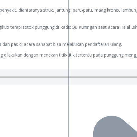
nyakit, diantaranya struk, jantung, paru-paru, maag kronis, lambung
gikuti terapi totok punggung di RadioQu Kuningan saat acara Halal B
 dan pas di acara sahabat bisa melakukan pendaftaran ulang.
ang dilakukan dengan menekan titik-titik tertentu pada punggung meng