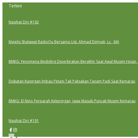
Lewati
Terkini
ke
konten
Nasihat Diri #192
Majelis Shalawat RadioQu Bersama Ust. Ahmad Dimyati, Lc., MA
BMKG: Fenomena Bediding Diperkirakan Berakhir Saat Awal Musim Hujan,
Diskatan Kuningan Imbau Petani Tak Paksakan Tanam Padi Saat Kemarau
BMKG: El Nino Perparah Kekeringan, Jawa Masuki Puncak Musim Kemarau
Nasihat Diri #191