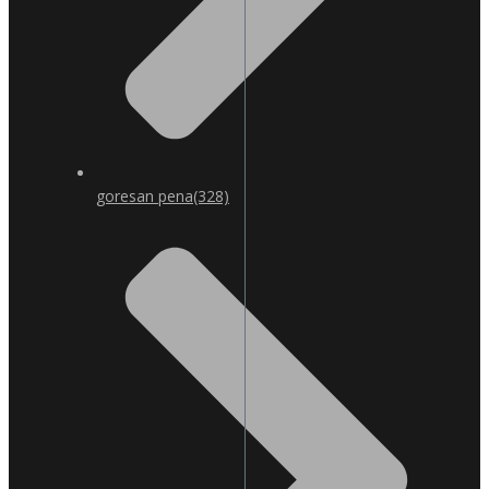
goresan pena
(328)