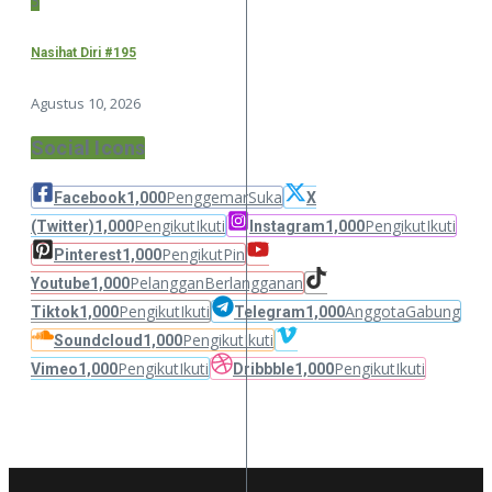
3
Nasihat Diri #195
Agustus 10, 2026
Social Icons
Penggemar
Suka
Facebook
1,000
X
Pengikut
Ikuti
Pengikut
Ikuti
(Twitter)
1,000
Instagram
1,000
Pengikut
Pin
Pinterest
1,000
Pelanggan
Berlangganan
Youtube
1,000
Pengikut
Ikuti
Anggota
Gabung
Tiktok
1,000
Telegram
1,000
Pengikut
Ikuti
Soundcloud
1,000
Pengikut
Ikuti
Pengikut
Ikuti
Vimeo
1,000
Dribbble
1,000