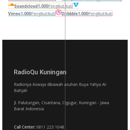
Pengikut
Ikuti
Soundcloud
1,000
Pengikut
Ikuti
Pengikut
Ikuti
Vimeo
1,000
Dribbble
1,000
RadioQu Kuningan
Radionya Aswaja dibawah asuhan Buya Yahya Al-
Bahjah
Jl. Palutungan, Cisantana, Cigugur, Kuningan - Jawa
Barat Indonesia
Call Center:
0811 223 1048