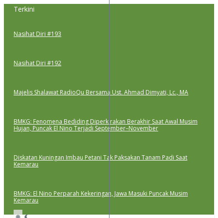
Lewati
Terkini
ke
konten
Nasihat Diri #193
Nasihat Diri #192
Majelis Shalawat RadioQu Bersama Ust. Ahmad Dimyati, Lc., MA
BMKG: Fenomena Bediding Diperkirakan Berakhir Saat Awal Musim
Hujan, Puncak El Nino Terjadi September–November
Diskatan Kuningan Imbau Petani Tak Paksakan Tanam Padi Saat
Kemarau
BMKG: El Nino Perparah Kekeringan, Jawa Masuki Puncak Musim
Kemarau