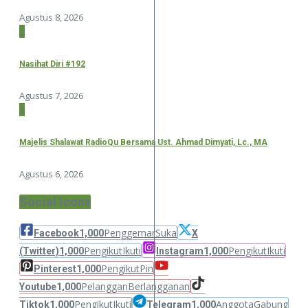
Agustus 8, 2026
2
Nasihat Diri #192
Agustus 7, 2026
3
Majelis Shalawat RadioQu Bersama Ust. Ahmad Dimyati, Lc., MA
Agustus 6, 2026
Social Icons
Penggemar
Suka
Facebook
1,000
X
Pengikut
Ikuti
Pengikut
Ikuti
(Twitter)
1,000
Instagram
1,000
Pengikut
Pin
Pinterest
1,000
Pelanggan
Berlangganan
Youtube
1,000
Pengikut
Ikuti
Anggota
Gabung
Tiktok
1,000
Telegram
1,000