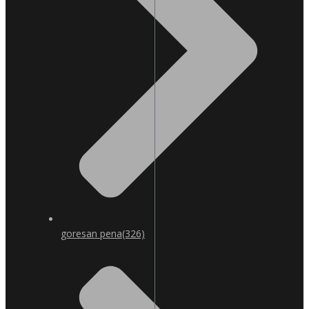
goresan pena
(326)