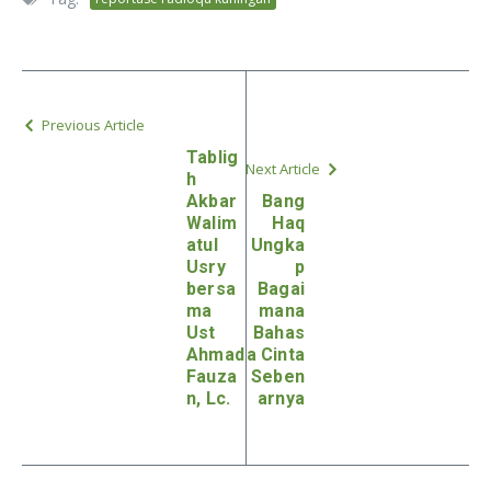
Previous Article
Tablig
Next Article
h
Akbar
Bang
Walim
Haq
atul
Ungka
Usry
p
bersa
Bagai
ma
mana
Ust
Bahas
Ahmad
a Cinta
Fauza
Seben
n, Lc.
arnya