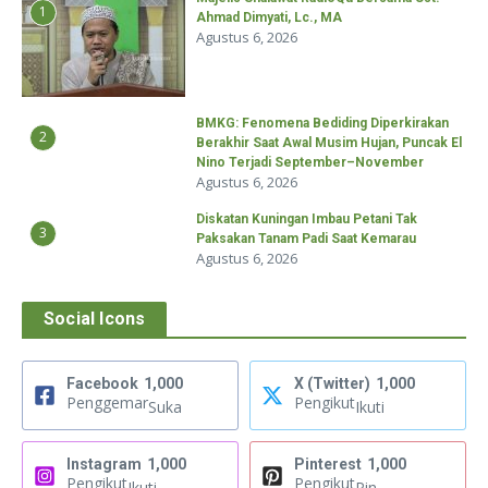
1
Ahmad Dimyati, Lc., MA
Agustus 6, 2026
BMKG: Fenomena Bediding Diperkirakan
2
Berakhir Saat Awal Musim Hujan, Puncak El
Nino Terjadi September–November
Agustus 6, 2026
Diskatan Kuningan Imbau Petani Tak
3
Paksakan Tanam Padi Saat Kemarau
Agustus 6, 2026
Social Icons
Facebook
1,000
X (Twitter)
1,000
Penggemar
Pengikut
Suka
Ikuti
Instagram
1,000
Pinterest
1,000
Pengikut
Pengikut
Ikuti
Pin