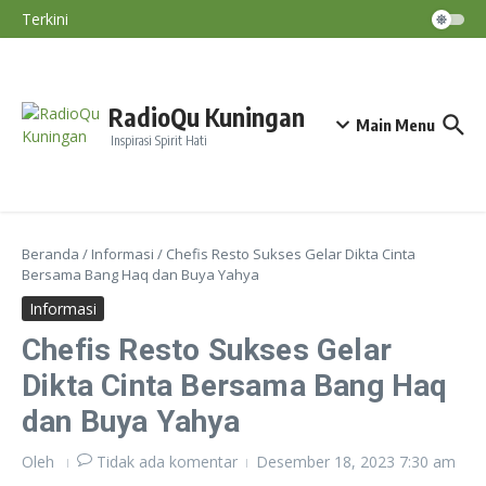
Paksakan Tanam Padi Saat Kemarau
Lewati ke konten
Terkini
BMKG: El Nino Perparah Kekeringan, Jawa
Masuki Puncak Musim Kemarau
Nasihat Diri #191
Konsep Ayam Bahagia, Beternak Tetap
Untung Tanpa Mengabaikan Kesejahteraan
Ternak
RadioQu Kuningan
Main Menu
Inspirasi Spirit Hati
Beranda
/
Informasi
/
Chefis Resto Sukses Gelar Dikta Cinta
Bersama Bang Haq dan Buya Yahya
Informasi
Chefis Resto Sukses Gelar
Dikta Cinta Bersama Bang Haq
dan Buya Yahya
Oleh
Tidak ada komentar
Desember 18, 2023
7:30 am