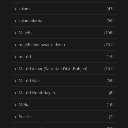
kalam
(43)
kalam ulama
(99)
Majelis
(198)
majelis sholawat radioqu
(231)
maulid
(19)
Maulid Akbar (Satu Hati Di Al-Bahjah)
(101)
Maulid Nabi
(28)
Maulid Nurul Hayah
(6)
Mizka
(18)
Politics
(2)